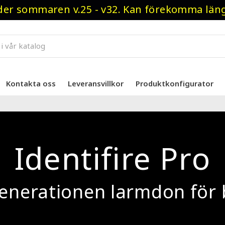
r sommaren v.25 - v32. Kan förekomma längre
Kontakta oss
Leveransvillkor
Produktkonfigurator
Identifire Pro
enerationen larmdon för