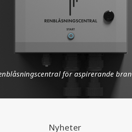
enblåsningscentral för aspirerande bra
Nyheter