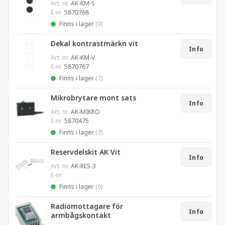
Art. nr.
AK-KM-S
E-nr.
5870768
Finns i lager
(9)
Dekal kontrastmärkn vit
Info
Art. nr.
AK-KM-V
E-nr.
5870767
Finns i lager
(7)
Mikrobrytare mont sats
Info
Art. nr.
AK-MIKRO
E-nr.
5870475
Finns i lager
(7)
Reservdelskit AK Vit
Info
Art. nr.
AK-RES-3
E-nr.
Finns i lager
(6)
Radiomottagare för
Info
armbågskontakt