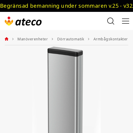
Begränsad bemanning under sommaren v.25 - v32.
Manöverenheter
Dörrautomatik
Armbågskontakter