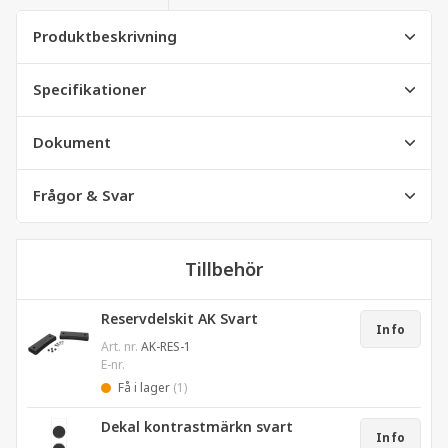
Produktbeskrivning
Specifikationer
Dokument
Frågor & Svar
Tillbehör
Reservdelskit AK Svart
Info
Art. nr.
AK-RES-1
E-nr.
Få i lager
(1)
Dekal kontrastmärkn svart
Info