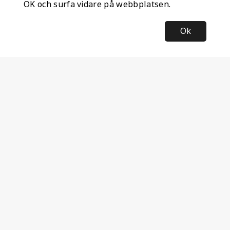
OK och surfa vidare på webbplatsen.
Ok
Information
Företagsinformation
Ateco Safety AB
Kumlavägen 63
179 75 SKÅ
Sverige
Nyhetsbrev
Anmäl dig till vårt nyhetsbrev och ta del av de senaste