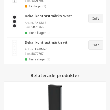
E-nr.
6301708
Få i lager
(1)
Dekal kontrastmärkn svart
Info
Art. nr.
AK-KM-S
E-nr.
5870768
Finns i lager
(9)
Dekal kontrastmärkn vit
Info
Art. nr.
AK-KM-V
E-nr.
5870767
Finns i lager
(7)
Relaterade produkter