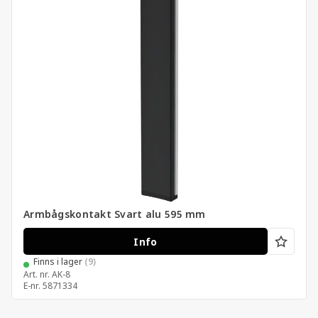
Armbågskontakt Svart alu 595 mm
Info
Finns i lager
(9)
Art. nr.
AK-8
E-nr.
5871334