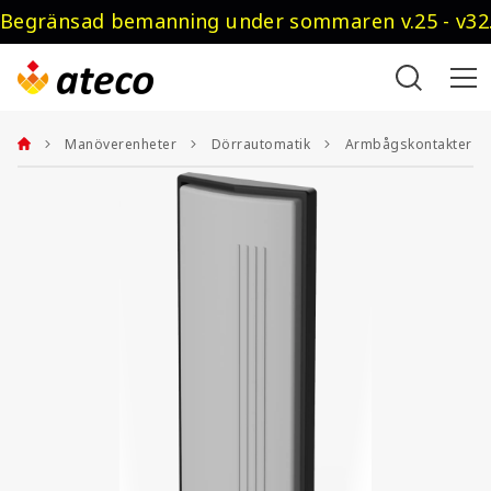
Begränsad bemanning under sommaren v.25 - v32.
Manöverenheter
Dörrautomatik
Armbågskontakter