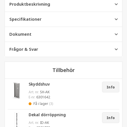
Produktbeskrivning
Specifikationer
Dokument
Frågor & Svar
Tillbehör
Skyddshuv
Info
Art. nr.
SH-AK
E-nr.
6301642
Få i lager
(3)
Dekal dörröppning
Info
Art. nr.
ID-AK