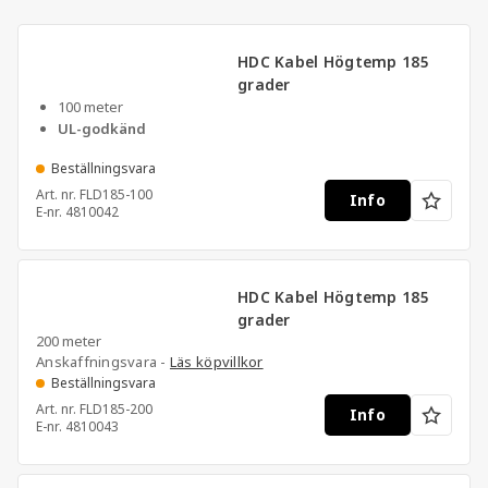
HDC Kabel Högtemp 185
grader
100 meter
UL-godkänd
Beställningsvara
Art. nr.
FLD185-100
Info
E-nr.
4810042
HDC Kabel Högtemp 185
grader
200 meter
Anskaffningsvara -
Läs köpvillkor
Beställningsvara
Art. nr.
FLD185-200
Info
E-nr.
4810043