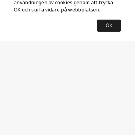
användningen av cookies genom att trycka
OK och surfa vidare på webbplatsen.
Ok
Information
Företagsinformation
Ateco Safety AB
Kumlavägen 63
179 75 SKÅ
Sverige
Nyhetsbrev