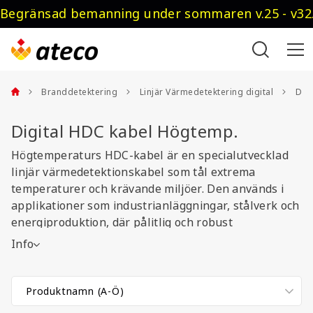
Begränsad bemanning under sommaren v.25 - v32.
Branddetektering
Linjär Värmedetektering digital
Dig
Digital HDC kabel Högtemp.
Högtemperaturs HDC-kabel är en specialutvecklad
linjär värmedetektionskabel som tål extrema
temperaturer och krävande miljöer. Den används i
applikationer som industrianläggningar, stålverk och
energiproduktion, där pålitlig och robust
brandsäkerhet är avgörande. Enkel att integrera och
Info
hållbar.