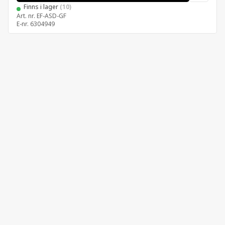
Finns i lager
(10)
Art. nr.
EF-ASD-GF
E-nr.
6304949