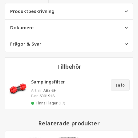
Produktbeskrivning
Dokument
Frågor & Svar
Tillbehör
Samplingsfilter
Info
Art. nr.
ABS-SF
E-nr.
6301918
Finns i lager
(17)
Relaterade produkter