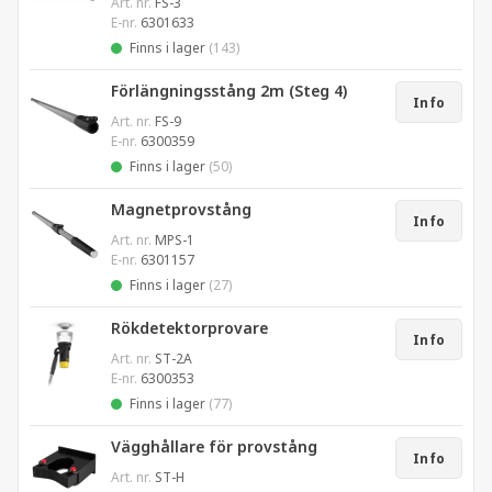
Art. nr.
FS-3
E-nr.
6301633
Finns i lager
(143)
Förlängningsstång 2m (Steg 4)
Info
Art. nr.
FS-9
E-nr.
6300359
Finns i lager
(50)
Magnetprovstång
Info
Art. nr.
MPS-1
E-nr.
6301157
Finns i lager
(27)
Rökdetektorprovare
Info
Art. nr.
ST-2A
E-nr.
6300353
Finns i lager
(77)
Vägghållare för provstång
Info
Art. nr.
ST-H