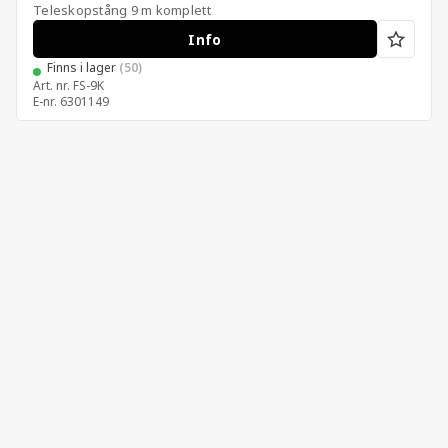
Teleskopstång 9 m komplett
Info
Finns i lager
(50)
Art. nr.
FS-9K
E-nr.
6301149