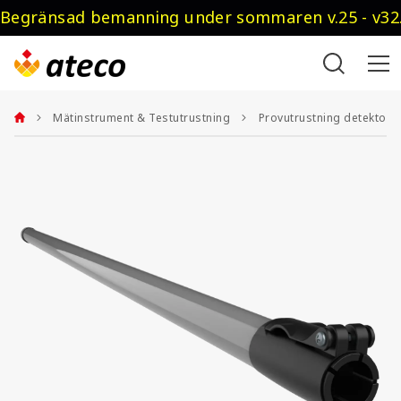
Begränsad bemanning under sommaren v.25 - v32.
Mätinstrument & Testutrustning
Provutrustning detektore