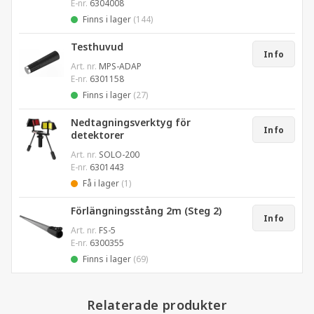
E-nr.
6304008
Finns i lager
(144)
Testhuvud
Info
Art. nr.
MPS-ADAP
E-nr.
6301158
Finns i lager
(27)
Nedtagningsverktyg för
Info
detektorer
Art. nr.
SOLO-200
E-nr.
6301443
Få i lager
(1)
Förlängningsstång 2m (Steg 2)
Info
Art. nr.
FS-5
E-nr.
6300355
Finns i lager
(69)
Relaterade produkter