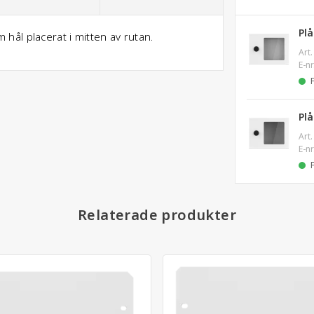
Pl
ål placerat i mitten av rutan.
Art.
E-nr
Pl
Art.
E-nr
Relaterade produkter