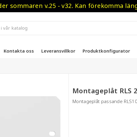
r sommaren v.25 - v32. Kan förekomma längre
Kontakta oss
Leveransvillkor
Produktkonfigurator
Montageplåt RLS 2
Montageplåt passande RLS10