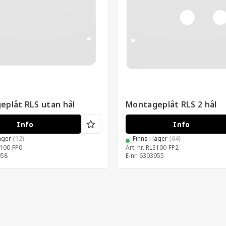
eplåt RLS utan hål
Montageplåt RLS 2 hål
Info
Info
lager
(12)
Finns i lager
(64)
100-FP0
Art. nr.
RLS100-FP2
958
E-nr.
6303955