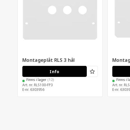
Montageplåt RLS 3 hål
Montag
Info
Finns i lager
(12)
Finns i 
Art. nr.
RLS100-FP3
Art. nr.
RLS
E-nr.
6303956
E-nr.
6303