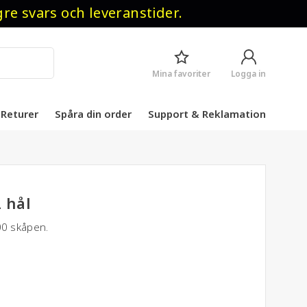
 svars och leveranstider.
Mina favoriter
Logga in
Returer
Spåra din order
Support & Reklamation
 hål
0 skåpen.