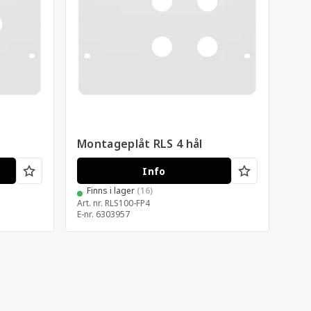
Montageplåt RLS 4 hål
Mon
Info
Finns i lager
(16)
F
Art. nr.
RLS100-FP4
Art. 
E-nr.
6303957
E-nr.