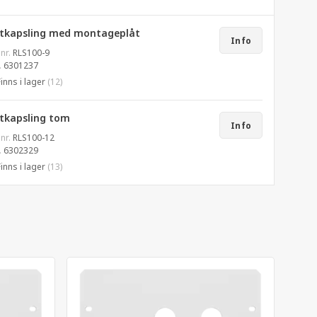
åtkapsling med montageplåt
Info
 nr.
RLS100-9
.
6301237
Finns i lager
(12)
åtkapsling tom
Info
 nr.
RLS100-12
.
6302329
Finns i lager
(13)