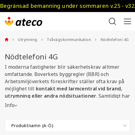
Begränsad bemanning under sommaren v.25 - v32.
Utrymning
Tvåvägskommunikation
Nödtelefoni 4G
Nödtelefoni 4G
I moderna fastigheter blir säkerhetskrav alltmer
omfattande. Boverkets byggregler (BBR) och
Arbetsmiljöverkets föreskrifter ställer ofta krav på
möjlighet till
kontakt med larmcentral vid brand,
utrymning eller andra nödsituationer
. Samtidigt har
inte alla byggnader ett internt
Info
kommunikationssystem. Det är här nödtelefoni via
fristående 4G-enheter utan SIM-kort eller
abonnemang blir en avgörande lösning.