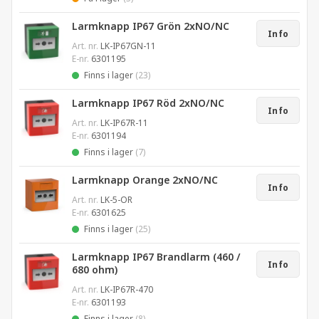
Larmknapp IP67 Grön 2xNO/NC
Info
Art. nr.
LK-IP67GN-11
E-nr.
6301195
Finns i lager
(23)
Larmknapp IP67 Röd 2xNO/NC
Info
Art. nr.
LK-IP67R-11
E-nr.
6301194
Finns i lager
(7)
Larmknapp Orange 2xNO/NC
Info
Art. nr.
LK-5-OR
E-nr.
6301625
Finns i lager
(25)
Larmknapp IP67 Brandlarm (460 /
Info
680 ohm)
Art. nr.
LK-IP67R-470
E-nr.
6301193
Finns i lager
(8)