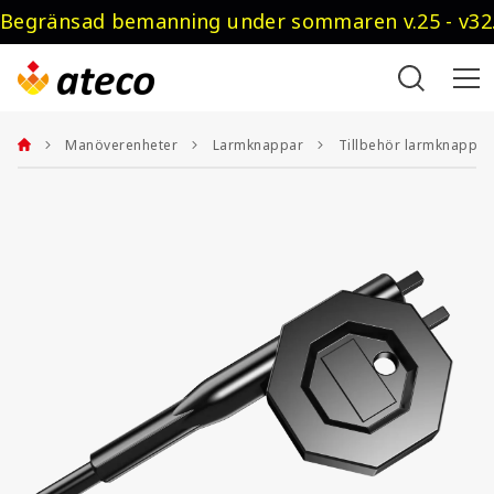
Begränsad bemanning under sommaren v.25 - v32.
Manöverenheter
Larmknappar
Tillbehör larmknappar