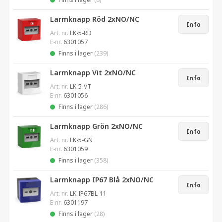
Larmknapp Röd 2xNO/NC
Info
Art. nr.
LK-5-RD
E-nr.
6301057
Finns i lager
(239)
Larmknapp Vit 2xNO/NC
Info
Art. nr.
LK-5-VT
E-nr.
6301056
Finns i lager
(286)
Larmknapp Grön 2xNO/NC
Info
Art. nr.
LK-5-GN
E-nr.
6301059
Finns i lager
(358)
Larmknapp IP67 Blå 2xNO/NC
Info
Art. nr.
LK-IP67BL-11
E-nr.
6301197
Finns i lager
(28)