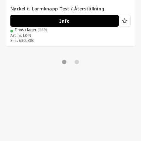
Nyckel t. Larmknapp Test / Återställning
Info
Finns i lager
(369)
Art. nr.
LK-N
E-nr.
6305386