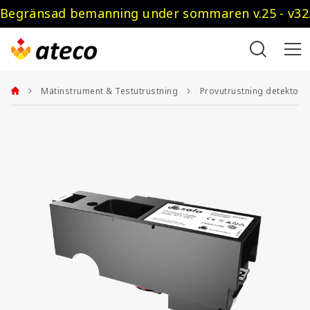
Begränsad bemanning under sommaren v.25 - v32.
Mätinstrument & Testutrustning
Provutrustning detektore