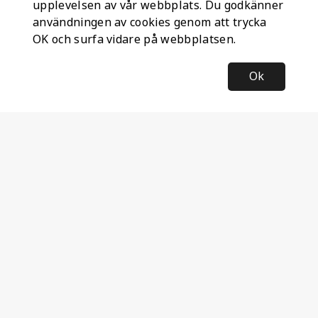
upplevelsen av vår webbplats. Du godkänner
användningen av cookies genom att trycka
OK och surfa vidare på webbplatsen.
Ok
Information
Företagsinformation
Ateco Safety AB
Kumlavägen 63
179 75 SKÅ
Sverige