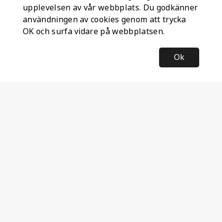
upplevelsen av vår webbplats. Du godkänner
användningen av cookies genom att trycka
OK och surfa vidare på webbplatsen.
Ok
Information
Företagsinformation
Ateco Safety AB
Kumlavägen 63
179 75 SKÅ
Sverige