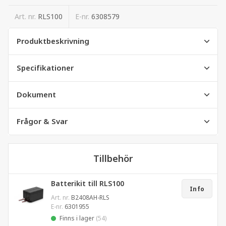
Art. nr.
RLS100
E-nr.
6308579
Produktbeskrivning
Specifikationer
Dokument
Frågor & Svar
Tillbehör
Batterikit till RLS100
Info
Art. nr.
B2408AH-RLS
E-nr.
6301955
Finns i lager
(54)