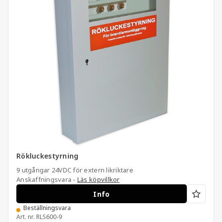
Rökluckestyrning
9 utgångar 24VDC för extern likriktare
Anskaffningsvara -
Läs köpvillkor
Info
Beställningsvara
Art. nr.
RLS600-9