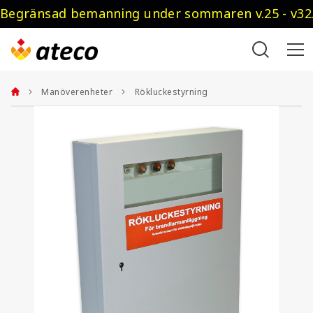
Begränsad bemanning under sommaren v.25 - v32.
Manöverenheter
Rökluckestyrning