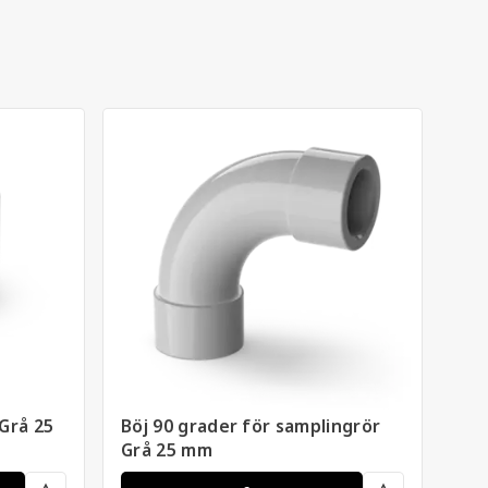
Grå 25
Böj 90 grader för samplingrör
Kla
Grå 25 mm
25