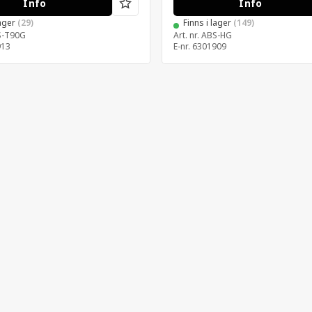
Info
Info
lager
(29)
Finns i lager
(149)
S-T90G
Art. nr.
ABS-HG
913
E-nr.
6301909