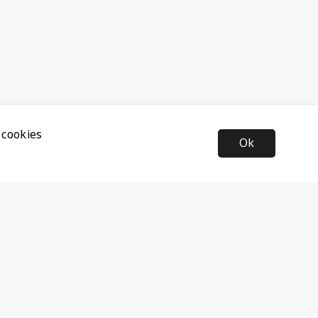
 cookies
Ok
Nyhetsbrev
Anmäl dig till vårt nyhetsbrev och ta del av de senaste
nyheterna och rabatterna.
Prenumerera