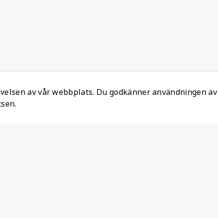
levelsen av vår webbplats. Du godkänner användningen av
tsen.
Information
Ansvarsfull mineralanskaffning
Om oss
Återställ Konto