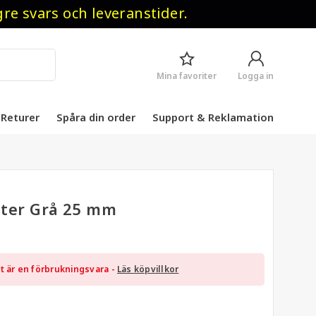
 svars och leveranstider.
Mina favoriter
Logga in
Returer
Spåra din order
Support & Reklamation
eter Grå 25 mm
 är en förbrukningsvara -
Läs köpvillkor