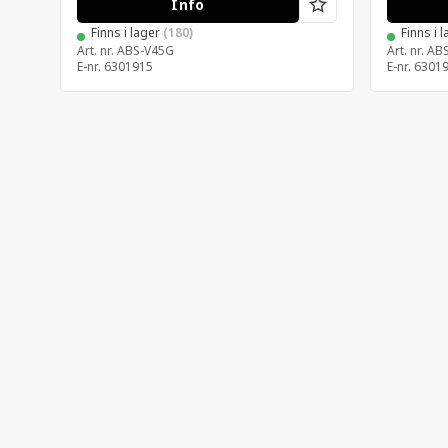
Info
Finns i lager
(180)
Finns i 
Art. nr.
ABS-V45G
Art. nr.
AB
E-nr.
6301915
E-nr.
6301