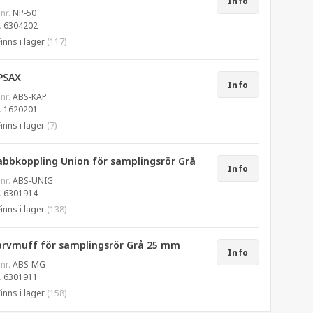
Info
 nr.
NP-50
.
6304202
Finns i lager
(117)
PSAX
Info
 nr.
ABS-KAP
.
1620201
Finns i lager
(7)
abbkoppling Union för samplingsrör Grå
Info
 nr.
ABS-UNIG
.
6301914
Finns i lager
(138)
arvmuff för samplingsrör Grå 25 mm
Info
 nr.
ABS-MG
.
6301911
Finns i lager
(158)