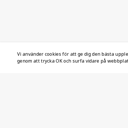
Vi använder cookies för att ge dig den bästa upp
genom att trycka OK och surfa vidare på webbpla
Företagsinformation
Ateco Safety AB
Kumlavägen 63
179 75 SKÅ
Sverige