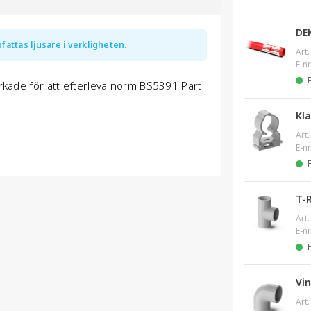
DE
fattas ljusare i verkligheten.
Art.
E-nr
erkade för att efterleva norm BS5391 Part
.
Kl
Art.
E-nr
T-
Art.
E-nr
Vi
Art.