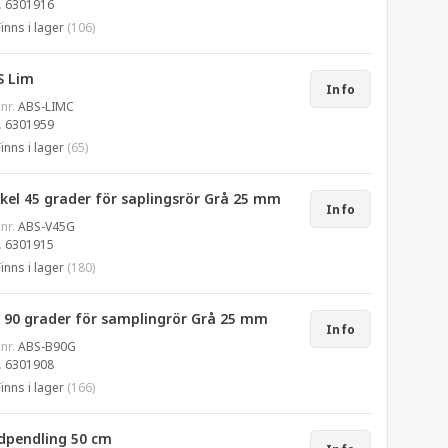
.
6301916
Finns i lager
(106)
S Lim
Info
 nr.
ABS-LIMC
.
6301959
Finns i lager
(65)
kel 45 grader för saplingsrör Grå 25 mm
Info
 nr.
ABS-V45G
.
6301915
Finns i lager
(180)
j 90 grader för samplingrör Grå 25 mm
Info
 nr.
ABS-B90G
.
6301908
Finns i lager
(166)
dpendling 50 cm