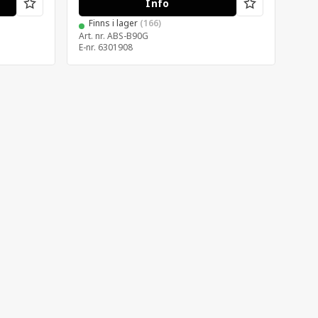
Info
Finns i lager
(166)
F
Art. nr.
ABS-B90G
Art. 
E-nr.
6301908
E-nr.