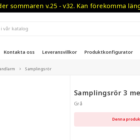
r sommaren v.25 - v32. Kan förekomma längre
Kontakta oss
Leveransvillkor
Produktkonfigurator
randlarm
Samplingsrör
Samplingsrör 3 m
Grå
Denna produkt