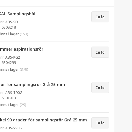
KAL Samplingshål
Info
 nr.
ABS-SD
.
6308218
Finns i lager
(153)
ammer aspirationsrör
Info
 nr.
ABS-KG2
.
6304299
Finns i lager
(379)
Rör för samplingsrör Grå 25 mm
Info
 nr.
ABS-T90G
.
6301913
Finns i lager
(29)
nkel 90 grader för samplingsrör Grå 25 mm
Info
 nr.
ABS-V90G