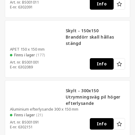
Art. nr.
BS001011
Info
E-nr.
6302091
Skylt - 150x150
Branddörr skall hållas
stängd
APET 150 x 150 mm
Finns i lager
(177)
Art. nr.
BS001001
Info
E-nr.
6302089
Skylt - 300x150
Utrymningsväg pil höger
efterlysande
Aluminium efterlysande 300 x 150 mm
Finns i lager
(21)
Art. nr.
BS001091
Info
E-nr.
6302151