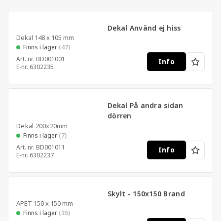
till livräddande utrustning vid behov.
Dekal Använd ej hiss
Dekal 148 x 105 mm
Finns i lager
(47)
Art. nr.
BD001001
Info
E-nr.
6302235
Dekal På andra sidan
dörren
Dekal 200x20mm
Finns i lager
(7)
Art. nr.
BD001011
Info
E-nr.
6302237
Skylt - 150x150 Brand
APET 150 x 150 mm
Finns i lager
(35)