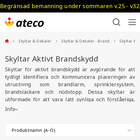
Begränsad bemanning under sommaren v.25 - v32.
Skyltar & Dekaler
Skyltar & Dekaler - Brand
Skyltar Ak
Skyltar Aktivt Brandskydd
Skyltar för aktivt brandskydd är avgörande för att
tydligt identifiera och kommunicera placeringen av
utrustning som brandlarm, sprinklersystem,
brandsläckare och nödstopp. Dessa skyltar är
utformade för att vara lätt synliga och förståeliga,
även i stressiga nödsituationer. Tillverkade av
Info
slitstarka material är de anpassade för långvarig
användning både inomhus och utomhus. Skyltarna
finns i olika storlekar och utföranden för att uppfylla
säkerhetsstandarder och säkerställa snabb åtkomst