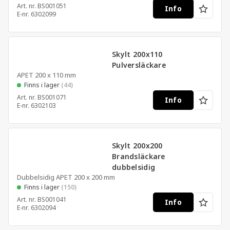
Art. nr.
BS001051
Info
E-nr.
6302099
Skylt 200x110
Pulversläckare
APET 200 x 110 mm
Finns i lager
(44)
Art. nr.
BS001071
Info
E-nr.
6302103
Skylt 200x200
Brandsläckare
dubbelsidig
Dubbelsidig APET 200 x 200 mm
Finns i lager
(150)
Art. nr.
BS001041
Info
E-nr.
6302094