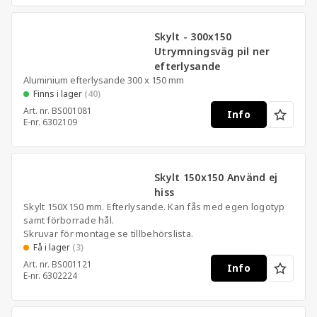
Skylt - 300x150
Utrymningsväg pil ner
efterlysande
Aluminium efterlysande 300 x 150 mm
Finns i lager
(40)
Art. nr.
BS001081
Info
E-nr.
6302109
Skylt 150x150 Använd ej
hiss
Skylt 150X150 mm. Efterlysande. Kan fås med egen logotyp
samt förborrade hål.
Skruvar för montage se tillbehörslista.
Få i lager
(3)
Art. nr.
BS001121
Info
E-nr.
6302224