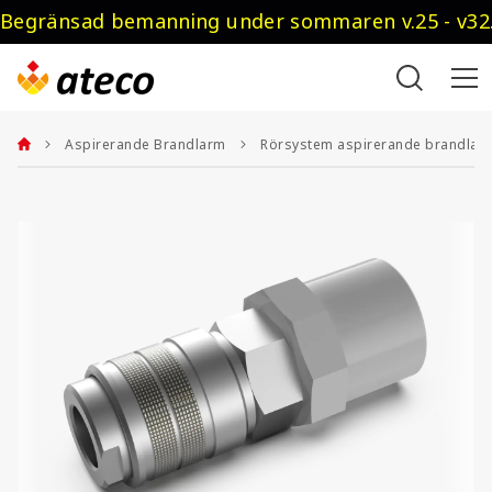
Begränsad bemanning under sommaren v.25 - v32.
Aspirerande Brandlarm
Rörsystem aspirerande brandlar