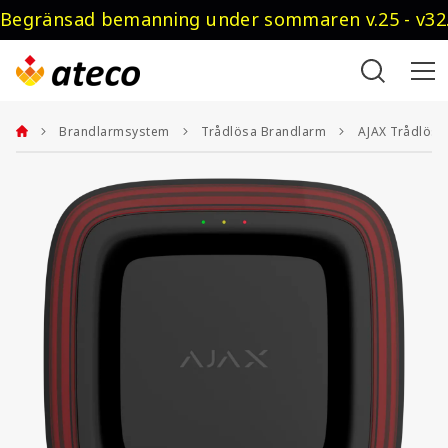
Begränsad bemanning under sommaren v.25 - v32.
Brandlarmsystem
Trådlösa Brandlarm
AJAX Trådlöst