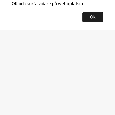
OK och surfa vidare på webbplatsen.
Ok
Information
Företagsinformation
Ateco Safety AB
Kumlavägen 63
179 75 SKÅ
Sverige
Nyhetsbrev