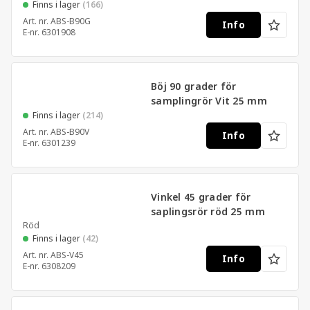
Finns i lager
(166)
Art. nr.
ABS-B90G
Info
E-nr.
6301908
Böj 90 grader för
samplingrör Vit 25 mm
Finns i lager
(214)
Art. nr.
ABS-B90V
Info
E-nr.
6301239
Vinkel 45 grader för
saplingsrör röd 25 mm
Röd
Finns i lager
(42)
Art. nr.
ABS-V45
Info
E-nr.
6308209