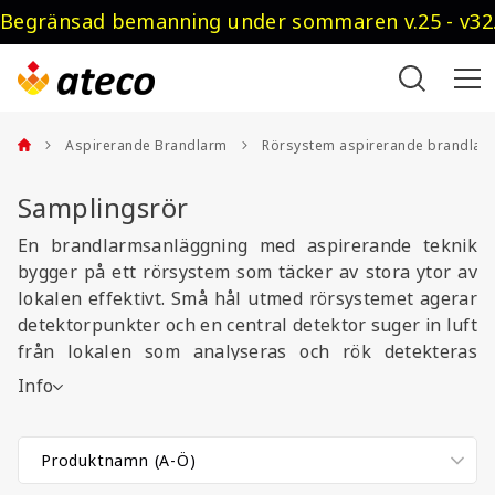
Begränsad bemanning under sommaren v.25 - v32.
Aspirerande Brandlarm
Rörsystem aspirerande brandlar
Samplingsrör
En brandlarmsanläggning med aspirerande teknik
bygger på ett rörsystem som täcker av stora ytor av
lokalen effektivt. Små hål utmed rörsystemet agerar
detektorpunkter och en central detektor suger in luft
från lokalen som analyseras och rök detekteras
blixtsnabbt. Rörsystemet kan byggas på en mängd
Info
olika sätt med det breda sortiment rördelar vi
lagerhåller.