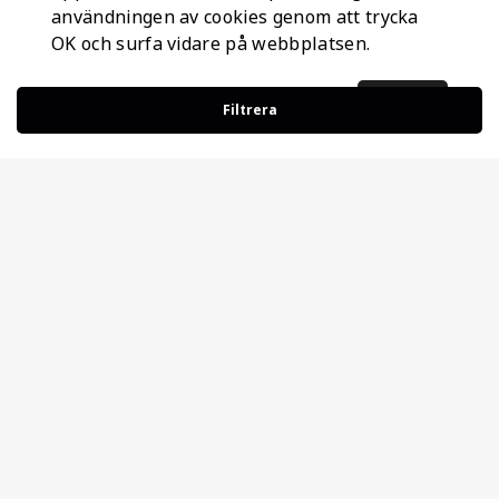
användningen av cookies genom att trycka
OK och surfa vidare på webbplatsen.
Ok
Filtrera
Information
Företagsinformation
Ateco Safety AB
Kumlavägen 63
179 75 SKÅ
Sverige
Nyhetsbrev