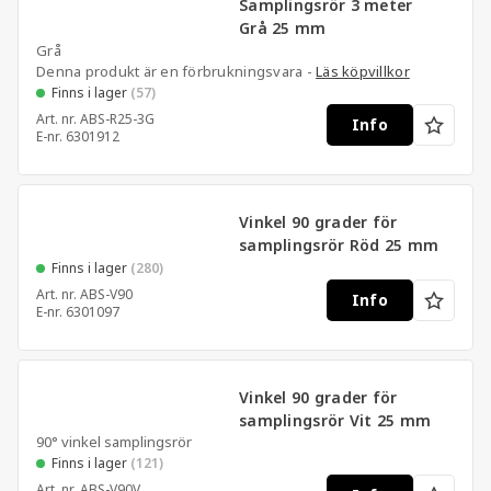
Samplingsrör 3 meter
Grå 25 mm
Grå
Denna produkt är en förbrukningsvara -
Läs köpvillkor
Finns i lager
(57)
Art. nr.
ABS-R25-3G
Info
E-nr.
6301912
Vinkel 90 grader för
samplingsrör Röd 25 mm
Finns i lager
(280)
Art. nr.
ABS-V90
Info
E-nr.
6301097
Vinkel 90 grader för
samplingsrör Vit 25 mm
90° vinkel samplingsrör
Finns i lager
(121)
Art. nr.
ABS-V90V