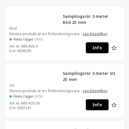
Samplingsrör 3 meter
Röd 25 mm
Röd
Denna produkt är en förbrukningsvara -
Läs köpvillkor
Finns i lager
(569)
Art. nr.
ABS-R25-3
Info
E-nr.
6308205
Samplingsrör 3 meter Vit
25 mm
Vit
Denna produkt är en förbrukningsvara -
Läs köpvillkor
Finns i lager
(676)
Art. nr.
ABS-R25-3V
Info
E-nr.
6301241