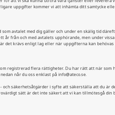
ör att vi ska kunna utföra våra tjänster eller leverera vår
rligare uppgifter kommer vi att inhämta ditt samtycke elle
om avtalet med dig gäller och under en skälig tid därefter. 
ett år från och med avtalets upphörande, men under vissa 
är det krävs enligt lag eller när uppgifterna kan behövas f
m registrerad flera rättigheter. Du har rätt att när som 
 nedan når du oss enklast på info@ateco.se.
- och säkerhetsåtgärder i syfte att säkerställa att du är d
rovärdigt sätt är det inte säkert att vi kan tillmötesgå di