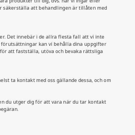
a produkter till dig, dvs. när vi ingår eller
r säkerställa att behandlingen är tillåten med
Det innebär i de allra flesta fall att vi inte
förutsättningar kan vi behålla dina uppgifter
ör att fastställa, utöva och bevaka rättsliga
helst ta kontakt med oss gällande dessa, och om
en du utger dig för att vara när du tar kontakt
n begäran.