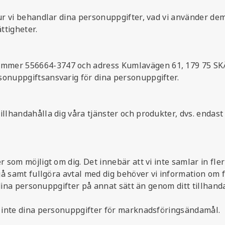
ur vi behandlar dina personuppgifter, vad vi använder dem 
ttigheter.
ummer 556664-3747 och adress Kumlavägen 61, 179 75 SKÅ
sonuppgiftsansvarig för dina personuppgifter.
llhandahålla dig våra tjänster och produkter, dvs. endast f
r som möjligt om dig. Det innebär att vi inte samlar in fl
ingå samt fullgöra avtal med dig behöver vi information o
g dina personuppgifter på annat sätt än genom ditt tillhand
vi inte dina personuppgifter för marknadsföringsändamål.