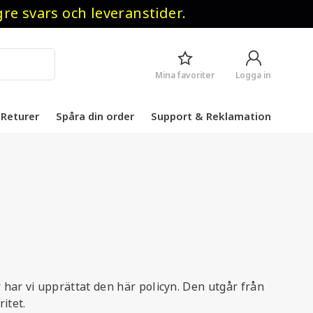
 svars och leveranstider.
Mina favoriter
Logga in
Returer
Spåra din order
Support & Reklamation
 har vi upprättat den här policyn. Den utgår från
itet.