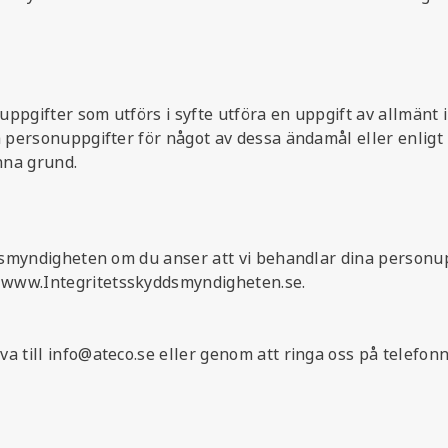
ppgifter som utförs i syfte utföra en uppgift av allmänt i
a personuppgifter för något av dessa ändamål eller enligt
nna grund.
ddsmyndigheten om du anser att vi behandlar dina personup
 www.Integritetsskyddsmyndigheten.se.
a till info@ateco.se eller genom att ringa oss på telefo