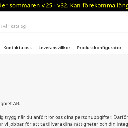
r sommaren v.25 - v32. Kan förekomma längre
Kontakta oss
Leveransvillkor
Produktkonfigurator
gniet AB.
ig trygg när du anförtror oss dina personuppgifter. Därför
vi jobbar för att ta tillvara dina rättigheter och din integr