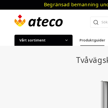
Begränsad bemanning unde
Vårt sortiment
Produktguider
Tvåvägs