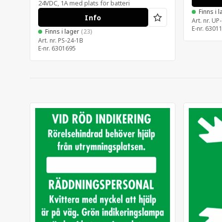
24VDC, 1A med plats för batteri
Finns i 
Info
Art. nr.
UP-
E-nr.
6301
Finns i lager
(23)
Art. nr.
PS-24-1B
E-nr.
6301695