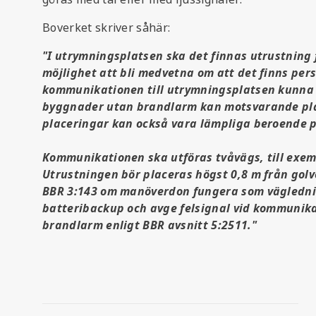
Boverket skriver såhär:
"I utrymningsplatsen ska det finnas utrustnin
möjlighet att bli medvetna om att det finns pers
kommunikationen till utrymningsplatsen kunna s
byggnader utan brandlarm kan motsvarande pla
placeringar kan också vara lämpliga beroende 
Kommunikationen ska utföras tvåvägs, till exe
Utrustningen bör placeras högst 0,8 m från golvet
BBR 3:143 om manöverdon fungera som väglednin
batteribackup och avge felsignal vid kommunika
brandlarm enligt BBR avsnitt 5:2511."