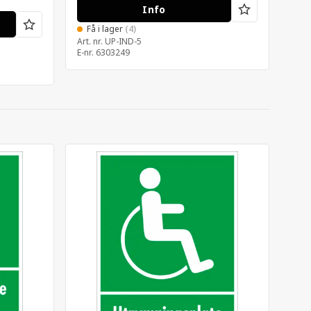
Info
Få i lager
(4)
Art. nr.
UP-IND-5
E-nr.
6303249