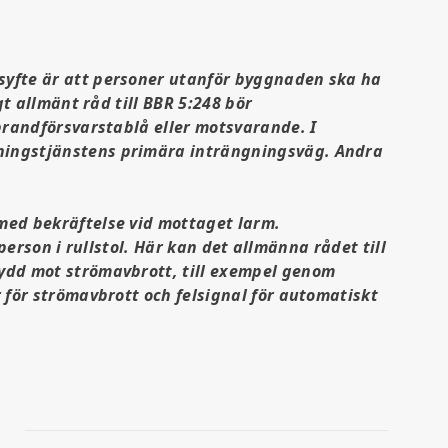
yfte är att personer utanför byggnaden ska ha
t allmänt råd till BBR 5:248 bör
brandförsvarstablå eller motsvarande. I
ningstjänstens primära inträngningsväg. Andra
med bekräftelse vid mottaget larm.
person i rullstol. Här kan det allmänna rådet till
ydd mot strömavbrott, till exempel genom
för strömavbrott och felsignal för automatiskt