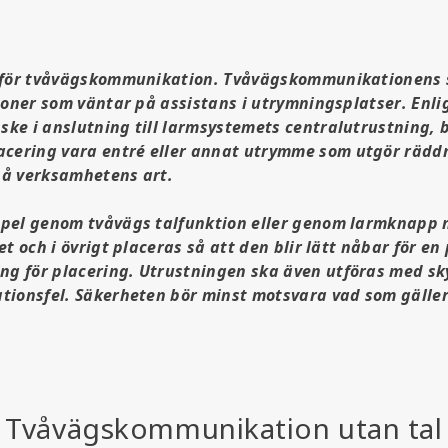
g för tvåvägskommunikation. Tvåvägskommunikationens s
oner som väntar på assistans i utrymningsplatser. Enlig
ke i anslutning till larmsystemets centralutrustning, 
cering vara entré eller annat utrymme som utgör rädd
på verksamhetens art.
mpel genom tvåvägs talfunktion eller genom larmknapp 
 och i övrigt placeras så att den blir lätt nåbar för en 
g för placering. Utrustningen ska även utföras med sk
tionsfel. Säkerheten bör minst motsvara vad som gäller 
Tvåvägskommunikation utan tal