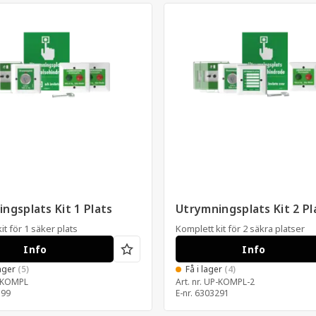
ngsplats Kit 1 Plats
Utrymningsplats Kit 2 Pl
it för 1 säker plats
Komplett kit för 2 säkra platser
Info
Info
lager
(5)
Få i lager
(4)
-KOMPL
Art. nr.
UP-KOMPL-2
199
E-nr.
6303291