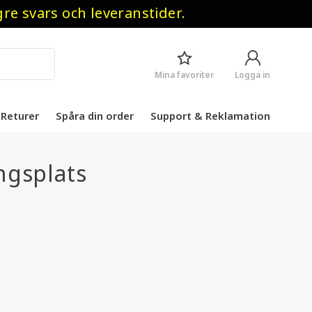
 svars och leveranstider.
Mina favoriter
Logga in
Returer
Spåra din order
Support & Reklamation
ngsplats