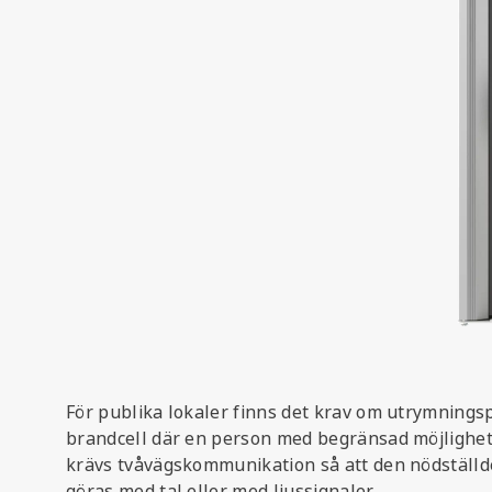
För publika lokaler finns det krav om utrymningsp
brandcell där en person med begränsad möjlighet at
krävs tvåvägskommunikation så att den nödställd
göras med tal eller med ljussignaler.