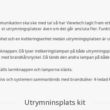
mmunikation ska ske med tal så har Viewtech tagit fram e
 5 st utrymningsplatser även om det går ansluta fler. Funkt
het och en kvitteringsenhet medan utrymningsplatsen är u
rmknappen. Då lyser indikeringslampan på både utrymningspl
et med brandkårsnyckel. Då tänds den andra lampan på båd
tälls larmknappen och lamporna släcks.
övs och systemen sammanbinds med brandsäker 4-ledad ka
Utrymninsplats kit