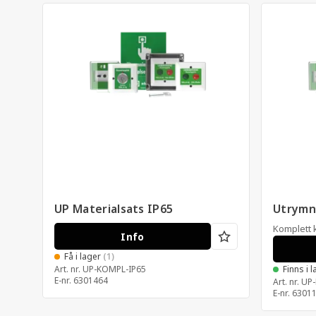
r
UP Materialsats IP65
Utrymni
Komplett k
Info
Få i lager
(1)
Art. nr.
UP-KOMPL-IP65
Finns i 
E-nr.
6301464
Art. nr.
UP
E-nr.
6301