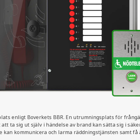
lats enligt Boverkets BBR. En utrumningsplats för frångän
t ta sig ut själv i händelse av brand kan sätta sig i säke
e kan kommunicera och larma räddningstjänsten samt få åt