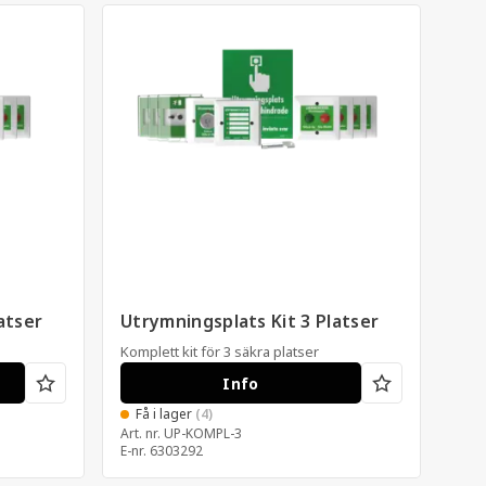
atser
Utrymningsplats Kit 3 Platser
Utr
Komplett kit för 3 säkra platser
Komp
Info
Få i lager
(4)
F
Art. nr.
UP-KOMPL-3
Art. 
E-nr.
6303292
E-nr.