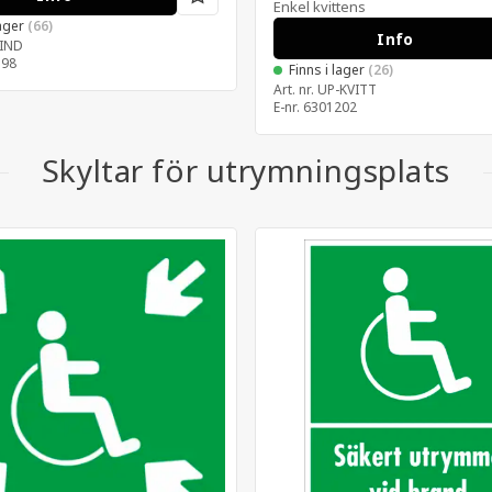
Enkel kvittens
lager
(66)
Info
IND
198
Finns i lager
(26)
Art. nr.
UP-KVITT
E-nr.
6301202
Skyltar för utrymningsplats