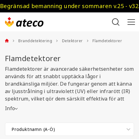
Begränsad bemanning under sommaren v.25 - v32.
Branddetektering
Detektorer
Flamdetektorer
Flamdetektorer
Flamdetektorer är avancerade säkerhetsenheter som
används för att snabbt upptäcka lågor i
brandkänsliga miljöer. De fungerar genom att känna
av ljusstrålning i ultraviolett (UV) eller infrarött (IR)
spektrum, vilket gör dem särskilt effektiva för att
identifiera bränder som inte avger rök.
Info
Flamdetektorer är utformade för att ge snabba larm,
även under svåra förhållanden som starkt ljus, rök
eller damm. Det finns olika typer, inklusive UV-
detektorer, IR-detektorer och kombinerade UV/IR-