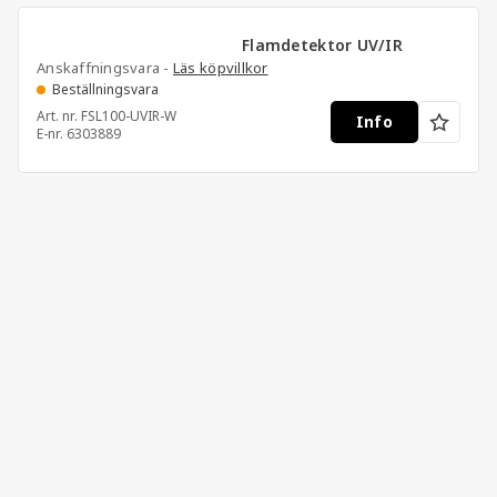
Flamdetektor UV/IR
Anskaffningsvara -
Läs köpvillkor
Beställningsvara
Art. nr.
FSL100-UVIR-W
Info
E-nr.
6303889