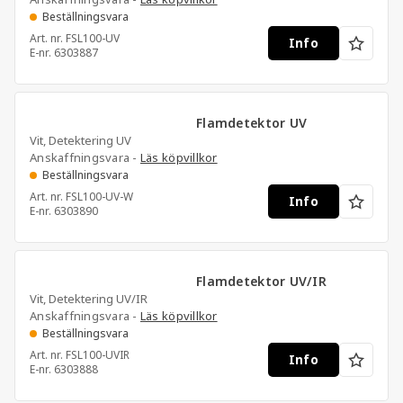
Beställningsvara
Art. nr.
FSL100-UV
Info
E-nr.
6303887
Flamdetektor UV
Vit, Detektering UV
Anskaffningsvara -
Läs köpvillkor
Beställningsvara
Art. nr.
FSL100-UV-W
Info
E-nr.
6303890
Flamdetektor UV/IR
Vit, Detektering UV/IR
Anskaffningsvara -
Läs köpvillkor
Beställningsvara
Art. nr.
FSL100-UVIR
Info
E-nr.
6303888