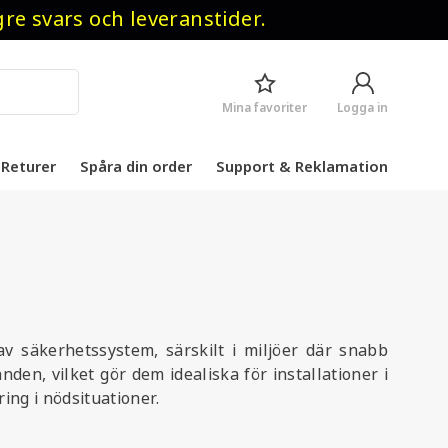
 svars och leveranstider.
Mina favoriter
Logga in
Returer
Spåra din order
Support & Reklamation
v säkerhetssystem, särskilt i miljöer där snabb
en, vilket gör dem idealiska för installationer i
ring i nödsituationer.
ing vid aktivering. Detta är särskilt värdefullt i