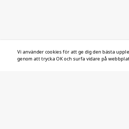
Vi använder cookies för att ge dig den bästa upp
genom att trycka OK och surfa vidare på webbpla
Företagsinformation
Ateco Safety AB
Kumlavägen 63
179 75 SKÅ
Sverige