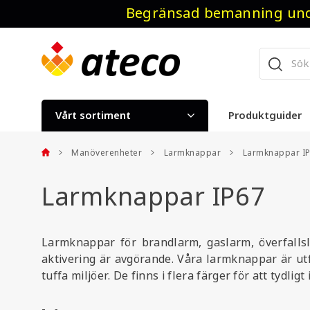
Begränsad bemanning unde
Vårt sortiment
Produktguider
Manöverenheter
Larmknappar
Larmknappar I
Larmknappar IP67
Larmknappar för brandlarm, gaslarm, överfallsl
aktivering är avgörande. Våra larmknappar är utf
tuffa miljöer. De finns i flera färger för att tydlig
Många av modellerna är utrustade med LED-indikeri