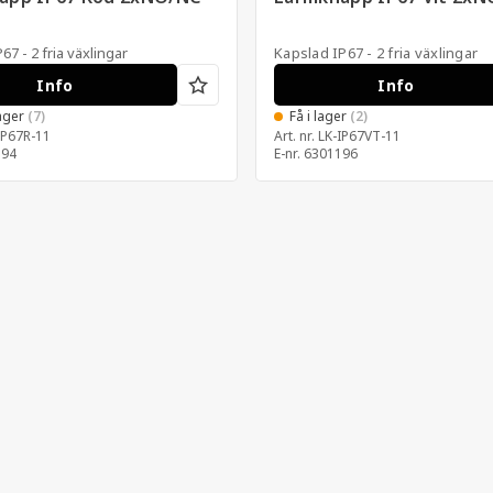
67 - 2 fria växlingar
Kapslad IP67 - 2 fria växlingar
Info
Info
lager
(7)
Få i lager
(2)
IP67R-11
Art. nr.
LK-IP67VT-11
194
E-nr.
6301196