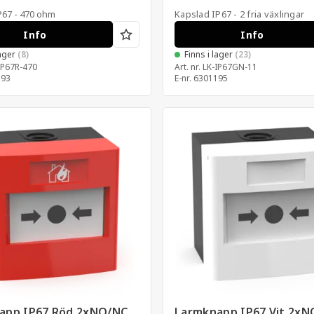
P67 - 470 ohm
Kapslad IP67 - 2 fria växlingar
Info
Info
lager
(8)
Finns i lager
(23)
IP67R-470
Art. nr.
LK-IP67GN-11
193
E-nr.
6301195
app IP67 Röd 2xNO/NC
Larmknapp IP67 Vit 2x