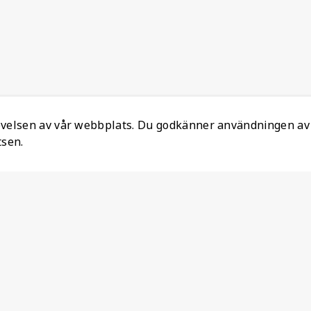
levelsen av vår webbplats. Du godkänner användningen av
tsen.
Information
Ansvarsfull mineralanskaffning
Om oss
Återställ Konto