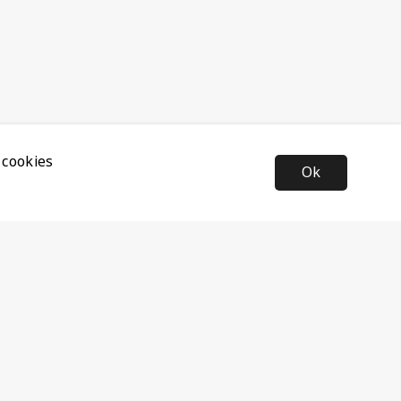
 cookies
Ok
Nyhetsbrev
Anmäl dig till vårt nyhetsbrev och ta del av de senaste
nyheterna och rabatterna.
Prenumerera