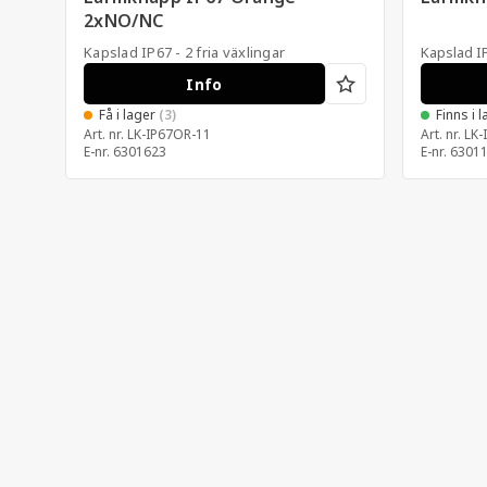
2xNO/NC
Kapslad IP67 - 2 fria växlingar
Kapslad IP
Info
Få i lager
(3)
Finns i 
Art. nr.
LK-IP67OR-11
Art. nr.
LK-
E-nr.
6301623
E-nr.
6301