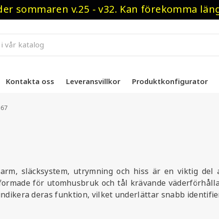
r sommaren v.25 - v32. Kan förekomma längre
Kontakta oss
Leveransvillkor
Produktkonfigurator
P67
arm, släcksystem, utrymning och hiss är en viktig del a
ormade för utomhusbruk och tål krävande väderförhålland
t indikera deras funktion, vilket underlättar snabb identifie
ng som fungerar som förlarm, vilket ger visuell återkoppl