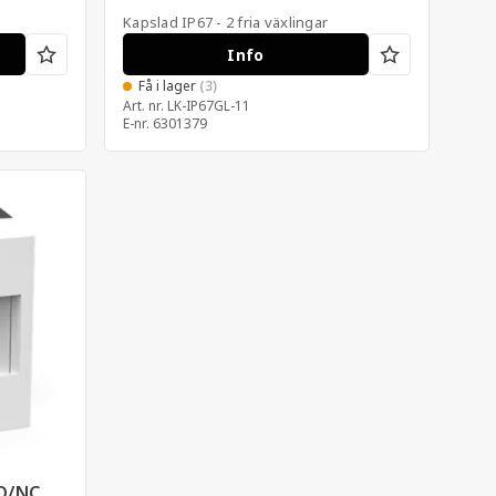
Kapslad IP67 - 2 fria växlingar
Info
Få i lager
(3)
Art. nr.
LK-IP67GL-11
E-nr.
6301379
NO/NC