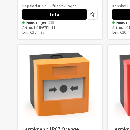
Kapslad IP67 - 2 fria växlingar
Kapslad I
Info
Finns i lager
(28)
Finns i 
Art. nr.
LK-IP67BL-11
Art. nr.
LK-
E-nr.
6301197
E-nr.
6301
Larmknapp IP67 Orange
Larmkn