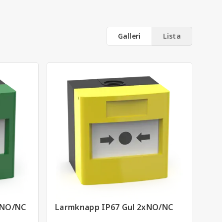
usta material som garanterar lång livslängd och
Galleri
Lista
pålitlig lösning för utomhusbruk. De passar i allt
xNO/NC
Larmknapp IP67 Gul 2xNO/NC