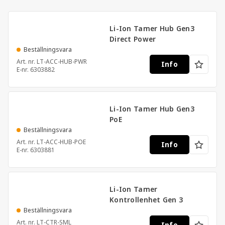
personal. Produkterna är idealiska för användning i
datacenter, energilagringsanläggningar,
Li-Ion Tamer Hub Gen3
elfordonsladdstationer och andra miljöer där
Direct Power
litiumjonbatterier används. Med Xtralis lösningar får
Beställningsvara
du tillförlitlig övervakning och ökad säkerhet i
Art. nr.
LT-ACC-HUB-PWR
Info
applikationer med höga krav.
E-nr.
6303882
Li-Ion Tamer Hub Gen3
PoE
Beställningsvara
Art. nr.
LT-ACC-HUB-POE
Info
E-nr.
6303881
Li-Ion Tamer
Kontrollenhet Gen 3
Beställningsvara
Art. nr.
LT-CTR-SML