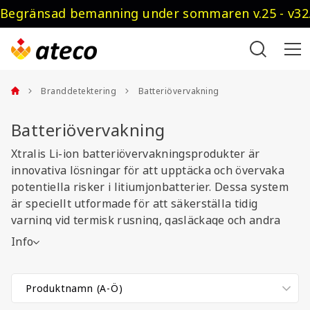
Begränsad bemanning under sommaren v.25 - v32.
Branddetektering
Batteriövervakning
Batteriövervakning
Xtralis Li-ion batteriövervakningsprodukter är
innovativa lösningar för att upptäcka och övervaka
potentiella risker i litiumjonbatterier. Dessa system
är speciellt utformade för att säkerställa tidig
varning vid termisk rusning, gasläckage och andra
kritiska tillstånd som kan leda till brand eller
Info
explosion. Genom avancerad teknologi och hög
känslighet kan Xtralis övervakningsprodukter
identifiera avvikelser i ett tidigt skede och möjliggöra
snabba åtgärder för att skydda tillgångar och