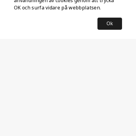
användningen av cookies genom att trycka
OK och surfa vidare på webbplatsen.
Ok
Information
Företagsinformation
Ateco Safety AB
Kumlavägen 63
179 75 SKÅ
Sverige
Nyhetsbrev