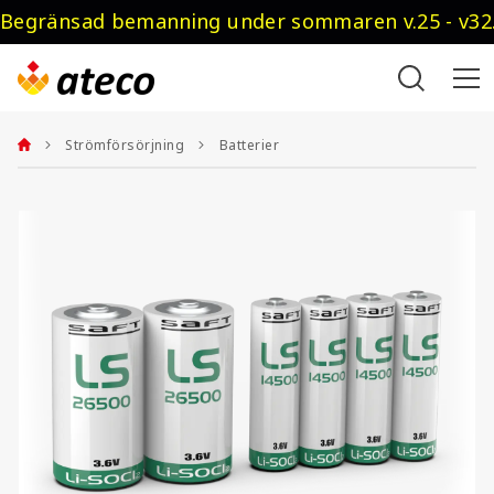
Begränsad bemanning under sommaren v.25 - v32.
Strömförsörjning
Batterier