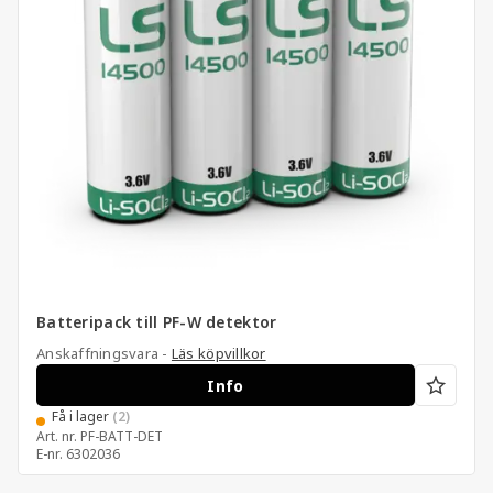
Batteripack till PF-W detektor
Anskaffningsvara -
Läs köpvillkor
Info
Få i lager
(2)
Art. nr.
PF-BATT-DET
E-nr.
6302036