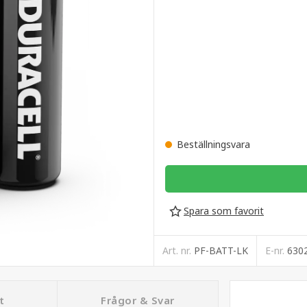
Beställningsvara
Spara som favorit
Art. nr.
PF-BATT-LK
E-nr.
630
t
Frågor & Svar