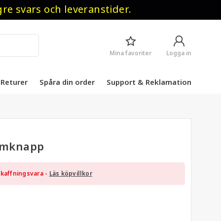
 svars och leveranstider.
Mina favoriter
Logga in
Returer
Spåra din order
Support & Reklamation
armknapp
kaffningsvara -
Läs köpvillkor