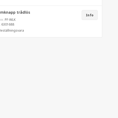
rmknapp trådlös
Info
 nr.
PF-WLK
.
6301688
Beställningsvara