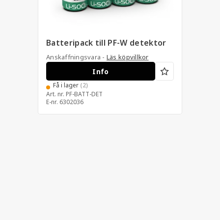
Batteripack till PF-W detektor
Anskaffningsvara -
Läs köpvillkor
Info
Få i lager
(2)
Art. nr.
PF-BATT-DET
E-nr.
6302036