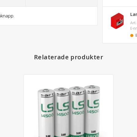
La
rmknapp.
Art.
E-nr
Relaterade produkter