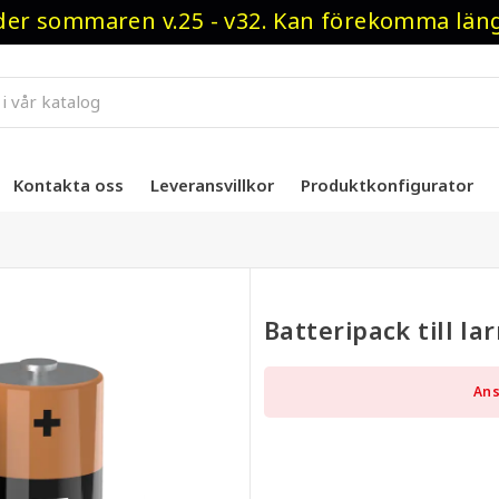
r sommaren v.25 - v32. Kan förekomma längre
Kontakta oss
Leveransvillkor
Produktkonfigurator
Batteripack till l
Ans