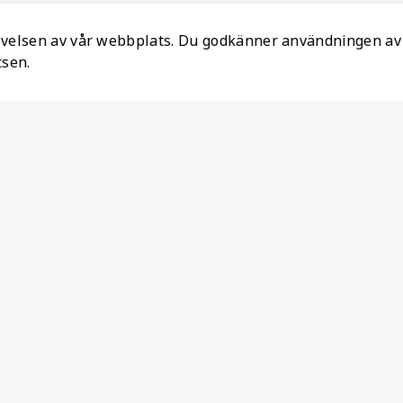
levelsen av vår webbplats. Du godkänner användningen av
tsen.
Information
Ansvarsfull mineralanskaffning
Om oss
Återställ Konto
Lediga jobb
Personuppgiftspolicy
Produktdeklaration
Varumärken