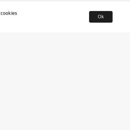
 cookies
Ok
Nyhetsbrev
Anmäl dig till vårt nyhetsbrev och ta del av de senaste
nyheterna och rabatterna.
Prenumerera
Följ oss