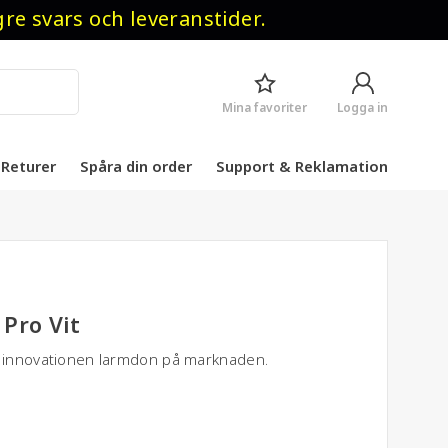
 svars och leveranstider.
Mina favoriter
Logga in
Returer
Spåra din order
Support & Reklamation
 Pro Vit
e innovationen larmdon på marknaden.