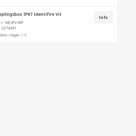
plingsbox IP67 Identifire Vit
Info
 nr.
KB-IPV-WP
.
5374361
Finns i lager
(10)