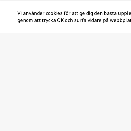
Vi använder cookies för att ge dig den bästa upp
genom att trycka OK och surfa vidare på webbpla
Företagsinformation
Ateco Safety AB
Kumlavägen 63
179 75 SKÅ
Sverige