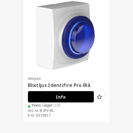
Vimpex
Blixtljus Identifire Pro Blå
Info
Finns i lager
(10)
Art. nr.
B-IPV-BL
E-nr.
5373817