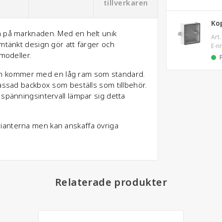
tillverkaren
Kop
n på marknaden. Med en helt unik
Art.
omtänkt design gör att färger och
E-nr
modeller.
s som kommer med en låg ram som standard.
lassad backbox som beställs som tillbehör.
 spänningsintervall lämpar sig detta
ianterna men kan anskaffa övriga
Relaterade produkter