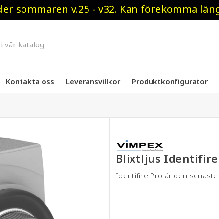
r sommaren v.25 - v32. Kan förekomma längre
Kontakta oss
Leveransvillkor
Produktkonfigurator
Blixtljus Identifire
Identifire Pro är den senast