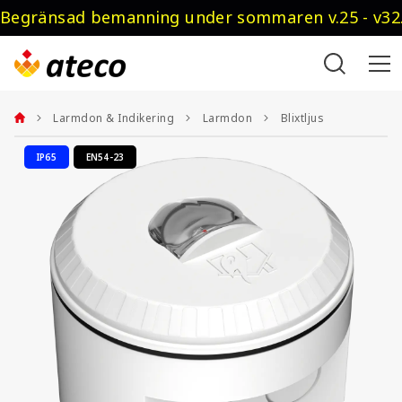
Begränsad bemanning under sommaren v.25 - v32.
Larmdon & Indikering
Larmdon
Blixtljus
IP65
EN54-23