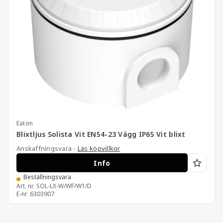
Eaton
Blixtljus Solista Vit EN54-23 Vägg IP65 Vit blixt
Anskaffningsvara -
Läs köpvillkor
Info
Beställningsvara
Art. nr.
SOL-LX-W/WF/W1/D
E-nr.
6303907