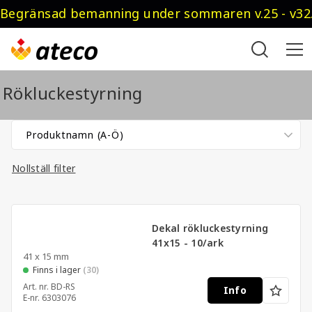
Begränsad bemanning under sommaren v.25 - v32.
Rökluckestyrning
Nollställ filter
Dekal rökluckestyrning
41x15 - 10/ark
41 x 15 mm
Finns i lager
(30)
Art. nr.
BD-RS
Info
E-nr.
6303076