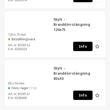
E-nr.
6303014
Skylt -
Branddörrstängning
120x75
120 x 75 mm
Beställningsvara
Art. nr.
BS00122
Info
E-nr.
6303024
Skylt -
Branddörrstängning
80x50
80 x 50 mm
Finns i lager
(112)
Art. nr.
BS00121
Info
E-nr.
6308406