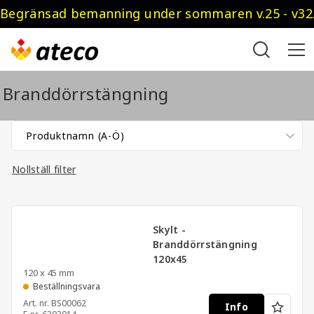
Begränsad bemanning under sommaren v.25 - v32.
Branddörrstängning
Nollställ filter
Skylt -
Branddörrstängning
120x45
120 x 45 mm
Beställningsvara
Art. nr.
BS00062
Info