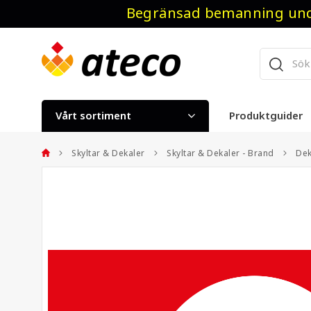
Begränsad bemanning unde
Vårt sortiment
Produktguider
Skyltar & Dekaler
Skyltar & Dekaler - Brand
Dek