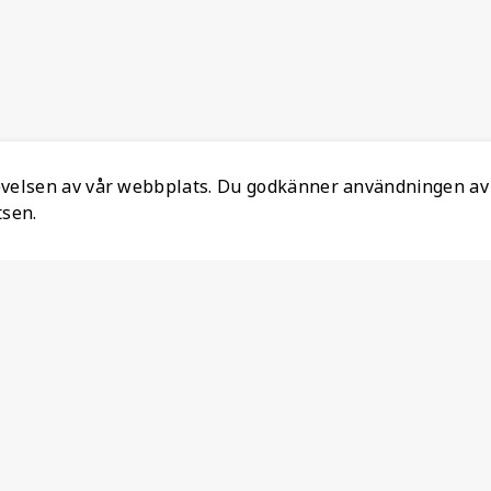
levelsen av vår webbplats. Du godkänner användningen av
tsen.
Information
Ansvarsfull mineralanskaffning
Om oss
Återställ Konto
Lediga jobb