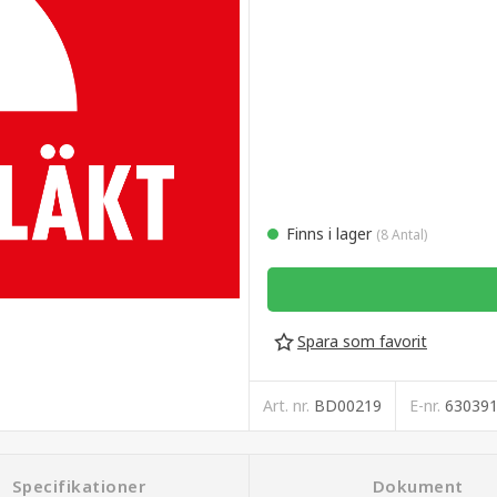
Finns i lager
(8 Antal)
Spara som favorit
Art. nr.
BD00219
E-nr.
63039
Specifikationer
Dokument