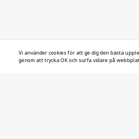
Vi använder cookies för att ge dig den bästa upp
genom att trycka OK och surfa vidare på webbpla
Företagsinformation
Ateco Safety AB
Kumlavägen 63
179 75 SKÅ
Sverige