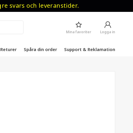
 svars och leveranstider.
Mina favoriter
Logga in
Returer
Spåra din order
Support & Reklamation