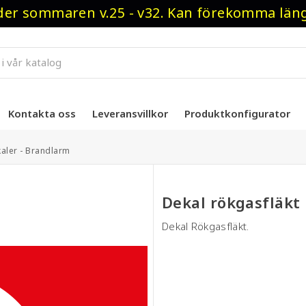
r sommaren v.25 - v32. Kan förekomma längre
Kontakta oss
Leveransvillkor
Produktkonfigurator
aler - Brandlarm
Dekal rökgasfläkt
Dekal Rökgasfläkt.