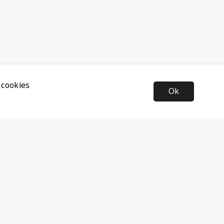
 cookies
Ok
Nyhetsbrev
Anmäl dig till vårt nyhetsbrev och ta del av de senaste
nyheterna och rabatterna.
Prenumerera