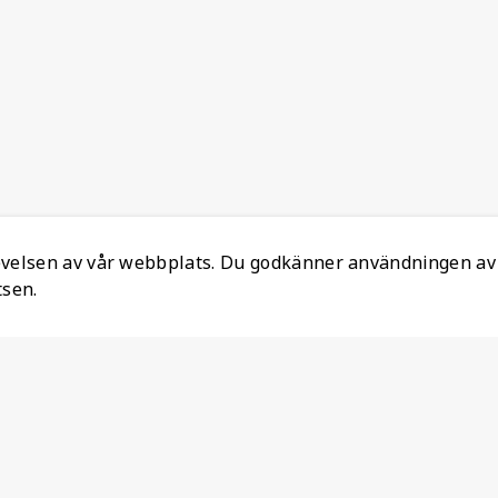
levelsen av vår webbplats. Du godkänner användningen av
tsen.
Information
Ansvarsfull mineralanskaffning
Om oss