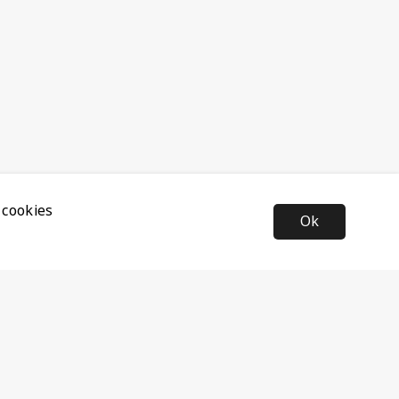
 cookies
Ok
Nyhetsbrev
Anmäl dig till vårt nyhetsbrev och ta del av de senaste
nyheterna och rabatterna.