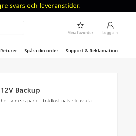
 svars och leveranstider.
Mina favoriter
Logga in
Returer
Spåra din order
Support & Reklamation
 12V Backup
het som skapar ett trådlöst nätverk av alla