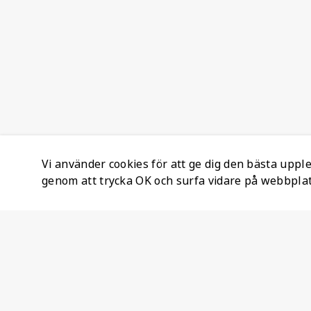
Vi använder cookies för att ge dig den bästa upp
genom att trycka OK och surfa vidare på webbpla
Företagsinformation
Ateco Safety AB
Kumlavägen 63