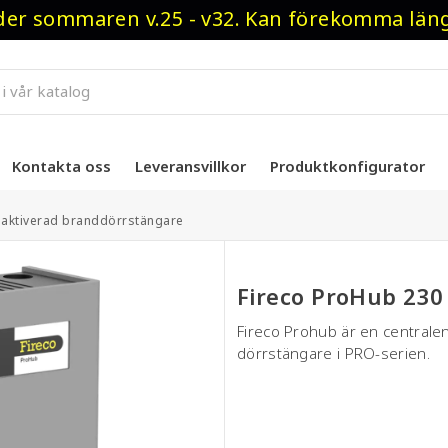
r sommaren v.25 - v32. Kan förekomma längre
Kontakta oss
Leveransvillkor
Produktkonfigurator
laktiverad branddörrstängare
Fireco ProHub 230
Fireco Prohub är en centralen
dörrstängare i PRO-serien.