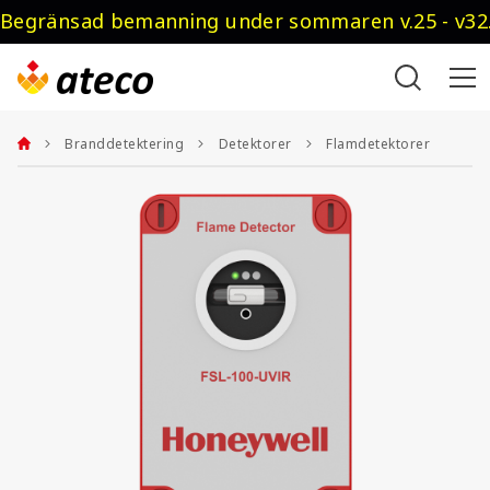
Begränsad bemanning under sommaren v.25 - v32.
Branddetektering
Detektorer
Flamdetektorer