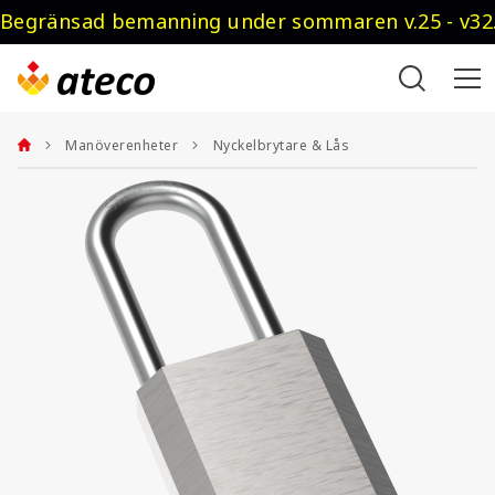
Begränsad bemanning under sommaren v.25 - v32.
Manöverenheter
Nyckelbrytare & Lås