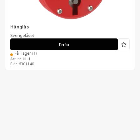
Hänglås
Sverigelåset
Info
Få i lager
(1)
Art. nr.
HL-1
E-nr.
6301140