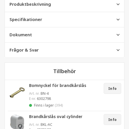
Produktbeskrivning
Specifikationer
Dokument
Frågor & Svar
Tillbehör
Bomnyckel för brandkårslås
Info
Art. nr.
BN-4
E-nr.
6302798
Finns i lager
(394)
Brandkårslås oval cylinder
Info
Art. nr.
BKL-AC