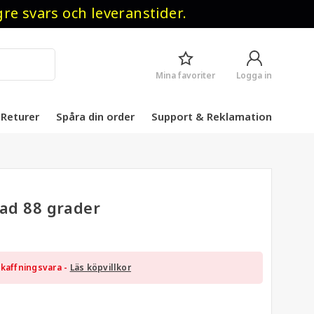
 svars och leveranstider.
Mina favoriter
Logga in
Returer
Spåra din order
Support & Reklamation
tad 88 grader
kaffningsvara -
Läs köpvillkor