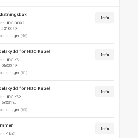
slutningsbox
Info
 nr.
HDC-BOX2
.
5010029
Finns i lager
(46)
belskydd för HDC-Kabel
Info
 nr.
HDC-KS
.
0632849
Finns i lager
(61)
belskydd för HDC-Kabel
Info
 nr.
HDC-KS2
.
6303185
Finns i lager
(63)
ammer
Info
 nr.
K-NX1