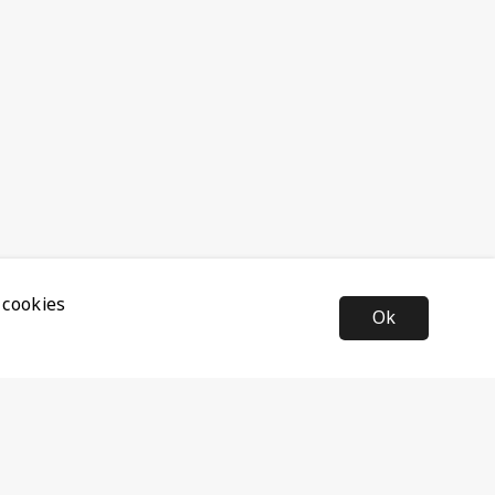
 cookies
Ok
Nyhetsbrev
Anmäl dig till vårt nyhetsbrev och ta del av de senaste