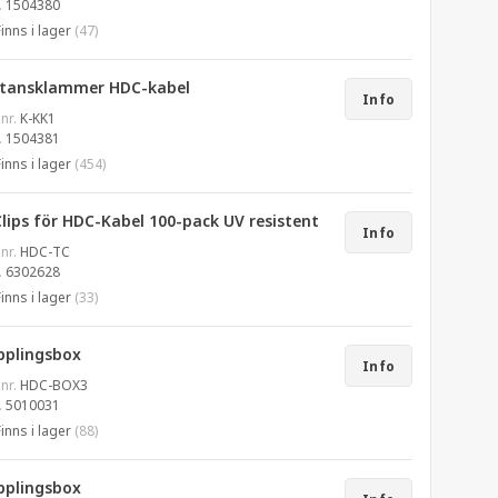
.
1504380
Finns i lager
(47)
stansklammer HDC-kabel
Info
 nr.
K-KK1
.
1504381
Finns i lager
(454)
lips för HDC-Kabel 100-pack UV resistent
Info
 nr.
HDC-TC
.
6302628
Finns i lager
(33)
pplingsbox
Info
 nr.
HDC-BOX3
.
5010031
Finns i lager
(88)
pplingsbox