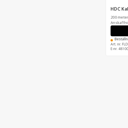
HDC Kab
200 mete
Anskaffn
Beställ
Art. nr.
FLD
E-nr.
4810