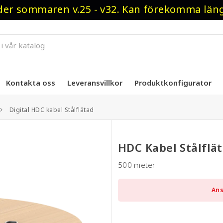
r sommaren v.25 - v32. Kan förekomma längre
Kontakta oss
Leveransvillkor
Produktkonfigurator
Digital HDC kabel Stålflätad
HDC Kabel Stålflä
500 meter
Ans