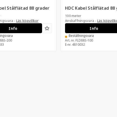
el Stålflätad 88 grader
HDC Kabel Stålflätad 88
r
100 meter
ingsvara -
Läs köpvillkor
Anskaffningsvara -
Läs köpvillk
Info
Info
ningsvara
Beställningsvara
88S-200
Art. nr.
FLD88S-100
033
E-nr.
4810032