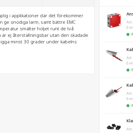
An
ämplig i applikationer där det förekommer
kan ge onödiga larm, samt bättre EMC
Art.
E-nr
peratur smälter höljet runt de två
ln är ej återställningsbar utan den skadade
ligga minst 30 grader under kabelns
Ka
Art.
E-nr
Ka
Art.
E-nr
Kl
Art.