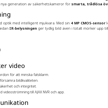
:s nya generation av säkerhetskameror för
smarta, trådlösa ö
ning
optik med intelligent mjukvara. Med sin
4 MP CMOS-sensor
l
medan
IR-belysningen
ger tydlig bild även i totalt mörker upp ti
g
ker video
ordon för att minska falsklarm.
örsämra bildkvaliteten.
äkerhet och integritet.
 videoströmning till AJAX NVR och app.
unikation