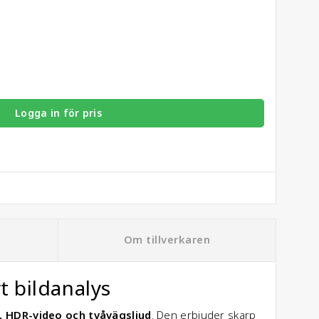
Logga in för pris
Om tillverkaren
 bildanalys
, HDR-video och tvåvägsljud
. Den erbjuder skarp