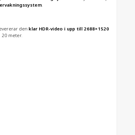
vervakningssystem
.
evererar den
klar HDR-video i upp till 2688×1520
ll 20 meter.