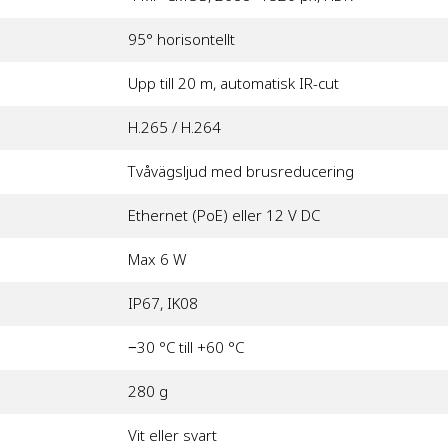
95° horisontellt
Upp till 20 m, automatisk IR-cut
H.265 / H.264
Tvåvägsljud med brusreducering
Ethernet (PoE) eller 12 V DC
Max 6 W
IP67, IK08
−30 °C till +60 °C
280 g
Vit eller svart