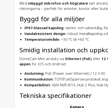
Med
inbyggd mikrofon och högtalare
kan använda
riktningarna – perfekt för entréer, kontor eller butik
Byggd för alla miljöer
IP67-klassad kapsling:
damm- och vattentålig, f
Vandalresistent design:
robust metallkapsling och 
Temperaturområde:
−30 °C till +60 °C.
Smidig installation och uppk
DomeCam Mini ansluts via
Ethernet (PoE)
eller
12 
appen
för iOS och Android.
Anslutning:
PoE (Power over Ethernet) / 12 V DC
Kommunikation:
TCP/IP, JetSparrow-protokoll, kr
Kompatibilitet:
AJAX NVR 8/16, Hub 2 Plus, Hub H
Tekniska specifikationer
Kamera