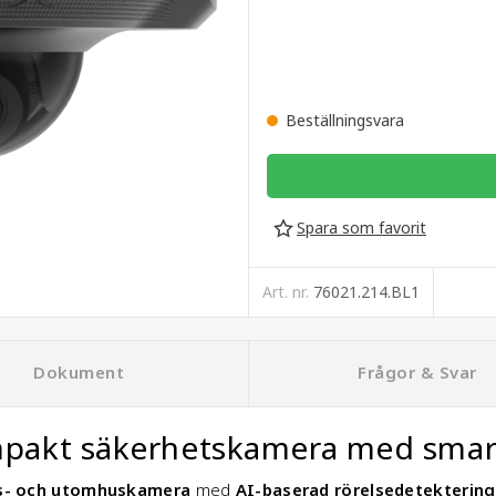
Beställningsvara
Spara som favorit
Art. nr.
76021.214.BL1
Dokument
Frågor & Svar
akt säkerhetskamera med smart
us- och utomhuskamera
med
AI-baserad rörelsedetektering