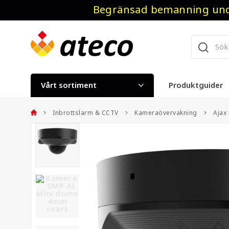
Begränsad bemanning unde
Vårt sortiment
Produktguider
Inbrottslarm & CCTV
Kameraövervakning
Ajax