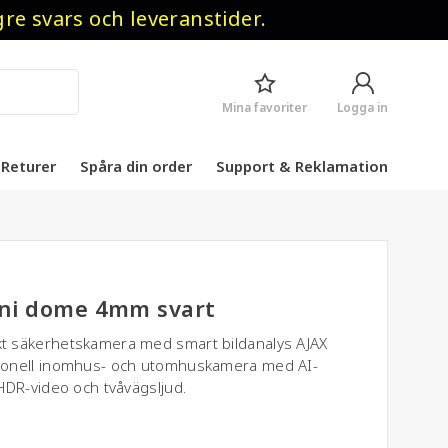
 svars och leveranstider.
Mina favoriter
Logga in
Returer
Spåra din order
Support & Reklamation
ni dome 4mm svart
 säkerhetskamera med smart bildanalys AJAX
ionell inomhus- och utomhuskamera med AI-
HDR-video och tvåvägsljud.