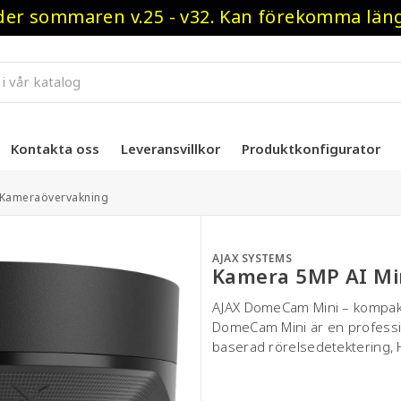
r sommaren v.25 - v32. Kan förekomma längre
Kontakta oss
Leveransvillkor
Produktkonfigurator
 Kameraövervakning
AJAX SYSTEMS
Kamera 5MP AI Mi
AJAX DomeCam Mini – kompakt
DomeCam Mini är en profess
baserad rörelsedetektering, 