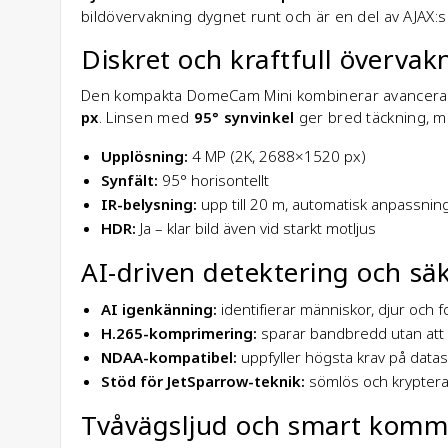
bildövervakning dygnet runt och är en del av AJAX
Diskret och kraftfull övervak
Den kompakta DomeCam Mini kombinerar avancerad 
px
. Linsen med
95° synvinkel
ger bred täckning, 
Upplösning:
4 MP (2K, 2688×1520 px)
Synfält:
95° horisontellt
IR-belysning:
upp till 20 m, automatisk anpassnin
HDR:
Ja – klar bild även vid starkt motljus
AI-driven detektering och sä
AI igenkänning:
identifierar människor, djur och f
H.265-komprimering:
sparar bandbredd utan att f
NDAA-kompatibel:
uppfyller högsta krav på datas
Stöd för JetSparrow-teknik:
sömlös och krypterad
Tvåvägsljud och smart komm