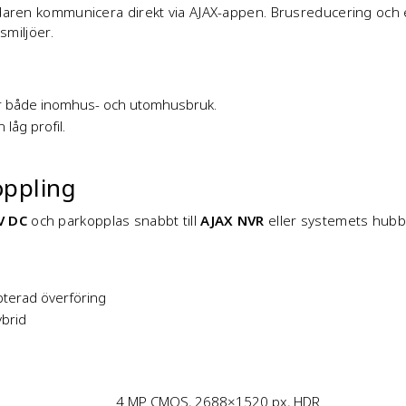
ren kommunicera direkt via AJAX-appen. Brusreducering och ek
smiljöer.
ör både inomhus- och utomhusbruk.
låg profil.
oppling
V DC
och parkopplas snabbt till
AJAX NVR
eller systemets hubb 
ypterad överföring
ybrid
4 MP CMOS, 2688×1520 px, HDR