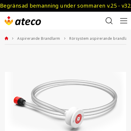
Begränsad bemanning under sommaren v.25 - v32.
Aspirerande Brandlarm
Rörsystem aspirerande brandlar