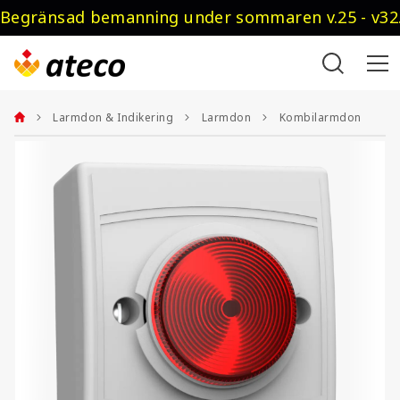
Begränsad bemanning under sommaren v.25 - v32.
Larmdon & Indikering
Larmdon
Kombilarmdon