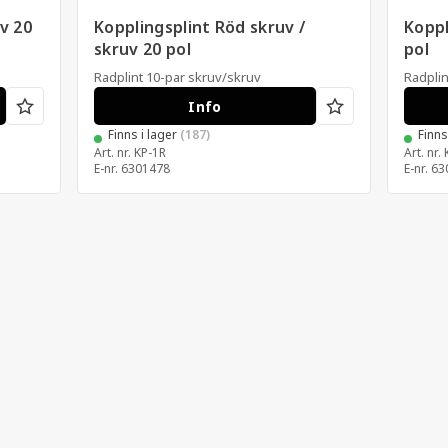
v 20
Kopplingsplint Röd skruv /
Koppl
skruv 20 pol
pol
Radplint 10-par skruv/skruv
Radplin
Info
Finns i lager
(187)
Finn
Art. nr.
KP-1R
Art. nr.
E-nr.
6301478
E-nr.
63