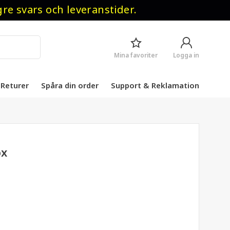
 svars och leveranstider.
Mina favoriter
Logga in
Returer
Spåra din order
Support & Reklamation
ox