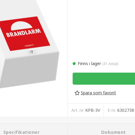
Finns i lager
(31 Antal)
Spara som favorit
Art. nr.
KPB-3V
E-nr.
6302738
Specifikationer
Dokument