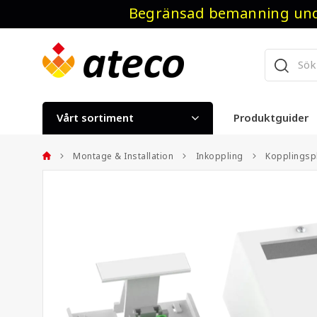
Begränsad bemanning unde
Vårt sortiment
Produktguider
Montage & Installation
Inkoppling
Kopplingspl