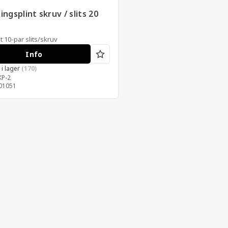
ingsplint skruv / slits 20
t 10-par slits/skruv
Info
s i lager
(170)
KP-2
01051