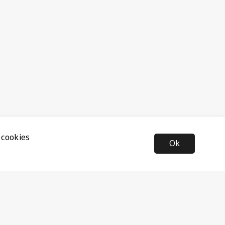
 cookies
Ok
Nyhetsbrev
Anmäl dig till vårt nyhetsbrev och ta del av de senaste