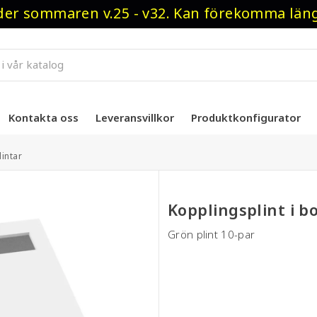
r sommaren v.25 - v32. Kan förekomma längre
Kontakta oss
Leveransvillkor
Produktkonfigurator
intar
Kopplingsplint i b
Grön plint 10-par