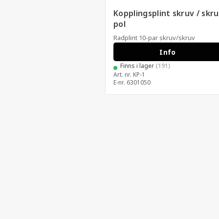
Kopplingsplint skruv / skru
pol
Radplint 10-par skruv/skruv
Info
Finns i lager
(191)
Art. nr.
KP-1
E-nr.
6301050