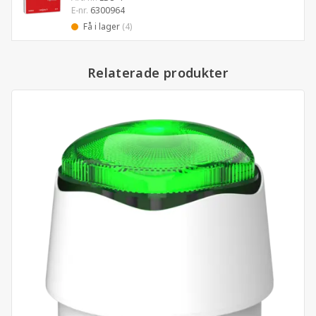
E-nr.
6300964
Få i lager
(4)
Relaterade produkter