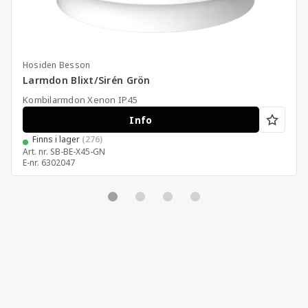
Hosiden Besson
Larmdon Blixt/Sirén Grön
Kombilarmdon Xenon IP45
Info
Finns i lager
(276)
Art. nr.
SB-BE-X45-GN
E-nr.
6302047