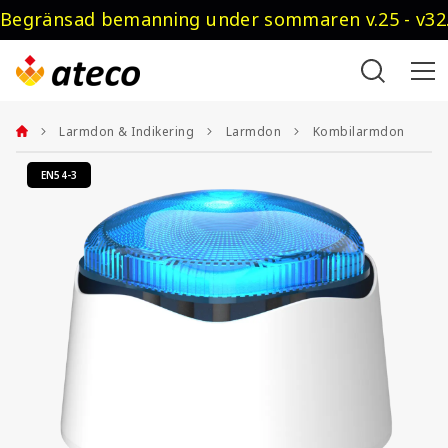
Begränsad bemanning under sommaren v.25 - v32.
Larmdon & Indikering
Larmdon
Kombilarmdon
EN54-3