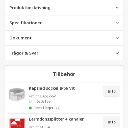
Produktbeskrivning
Specifikationer
Dokument
Frågor & Svar
Tillbehör
Kapslad sockel IP66 Vit
Info
Art. nr.
BASE-66V
E-nr.
6303188
Finns i lager
(44)
Larmdonssplitter 4 kanaler
Info
Art. nr.
LDS-4