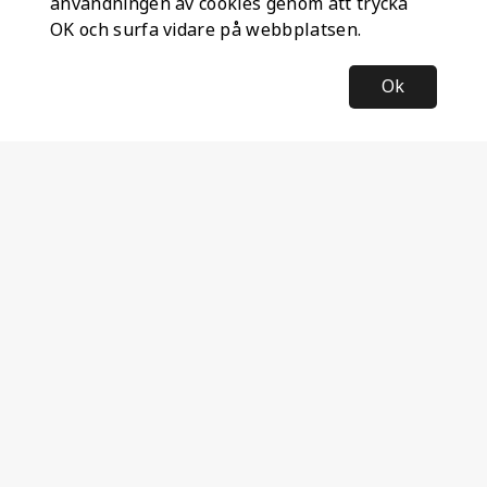
användningen av cookies genom att trycka
OK och surfa vidare på webbplatsen.
Ok
Information
Företagsinformation
Ateco Safety AB
Kumlavägen 63
179 75 SKÅ
Sverige
Nyhetsbrev