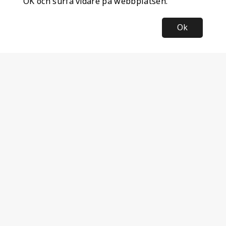
OK och surfa vidare på webbplatsen.
Ok
Information
Företagsinformation
Ateco Safety AB
Kumlavägen 63
179 75 SKÅ
Sverige
Nyhetsbrev
Anmäl dig till vårt nyhetsbrev och ta del av de senaste