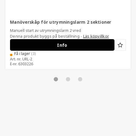
Manöverskåp för utrymningslarm 2 sektioner
Manuell start av utrymningslarm 2 vred
Denna produkt byggs på beställning -
Läs köpvillkor
Info
Få i lager
(3)
Art. nr.
URL-2
E-nr.
6303226