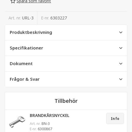
Spara som favorit
Art. nr.
URL-3
E-nr.
6303227
Produktbeskrivning
Specifikationer
Dokument
Frågor & Svar
Tillbehör
BRANDKÅRSNYCKEL
Info
Art. nr.
BN-3
E-nr.
6300867