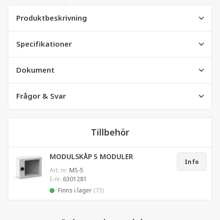
Produktbeskrivning
Specifikationer
Dokument
Frågor & Svar
Tillbehör
MODULSKÅP 5 MODULER
Info
Art. nr.
MS-5
E-nr.
6301281
Finns i lager
(73)