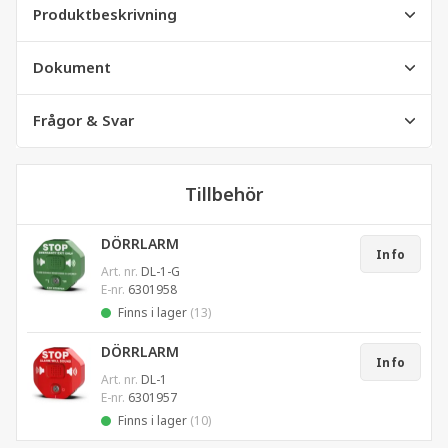
Produktbeskrivning
Dokument
Frågor & Svar
Tillbehör
DÖRRLARM
Info
Art. nr.
DL-1-G
E-nr.
6301958
Finns i lager
(13)
DÖRRLARM
Info
Art. nr.
DL-1
E-nr.
6301957
Finns i lager
(10)