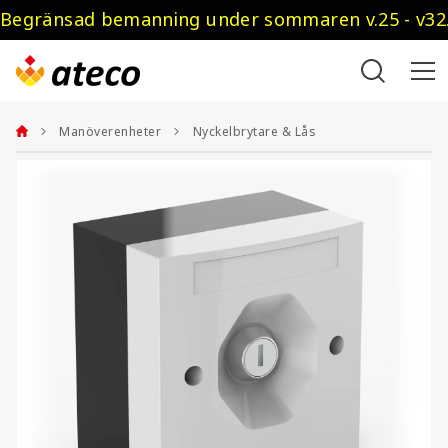
Begränsad bemanning under sommaren v.25 - v32.
Manöverenheter
Nyckelbrytare & Lås