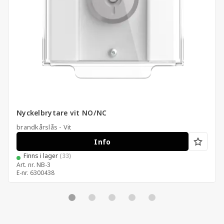
Nyckelbrytare vit NO/NC
brandkårslås - Vit
Info
Finns i lager
(33)
Art. nr.
NB-3
E-nr.
6300438