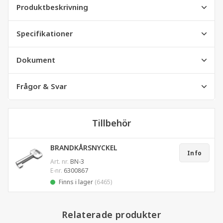
Produktbeskrivning
Specifikationer
Dokument
Frågor & Svar
Tillbehör
BRANDKÅRSNYCKEL
Info
Art. nr.
BN-3
E-nr.
6300867
Finns i lager
(6465)
Relaterade produkter