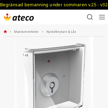
Begränsad bemanning under sommaren v.25 - v32.
Manöverenheter
Nyckelbrytare & Lås