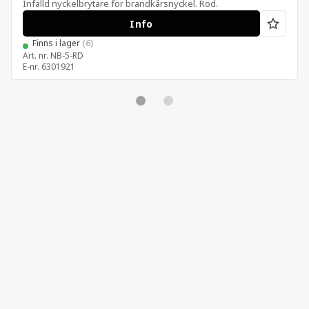
Infälld nyckelbrytare för brandkårsnyckel. Röd.
Info
Finns i lager
(6)
Art. nr.
NB-5-RD
E-nr.
6301921