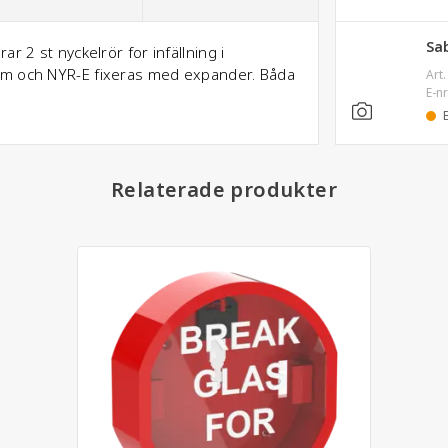
Sa
r 2 st nyckelrör for infällning i
im och NYR-E fixeras med expander. Båda
Art.
E-nr
Relaterade produkter