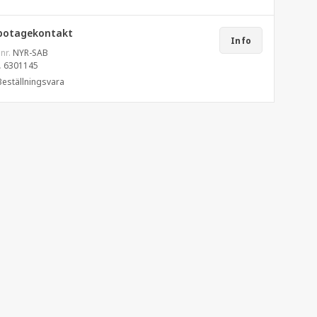
botagekontakt
Info
 nr.
NYR-SAB
.
6301145
Beställningsvara