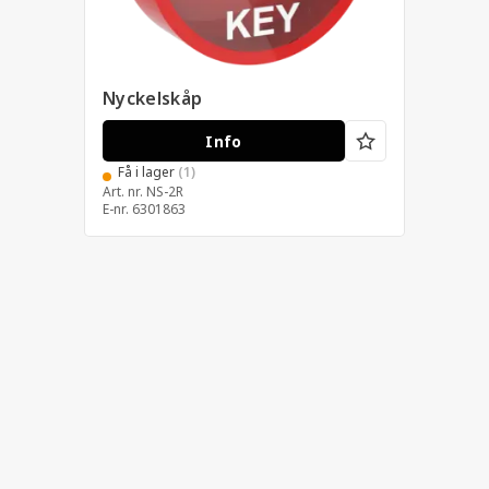
Nyckelskåp
Info
Få i lager
(1)
Art. nr.
NS-2R
E-nr.
6301863