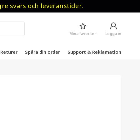
 svars och leveranstider.
Mina favoriter
Logga in
Returer
Spåra din order
Support & Reklamation