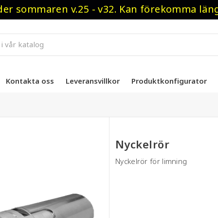
r sommaren v.25 - v32. Kan förekomma längre
Kontakta oss
Leveransvillkor
Produktkonfigurator
Nyckelrör
Nyckelrör för limning