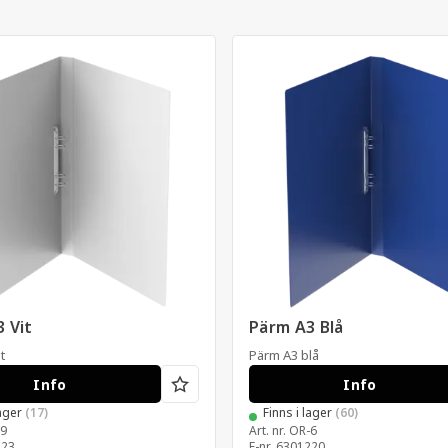
 Vit
Pärm A3 Blå
t
Pärm A3 blå
Info
Info
lager
(17)
Finns i lager
(60)
9
Art. nr.
OR-6
223
E-nr.
6301220