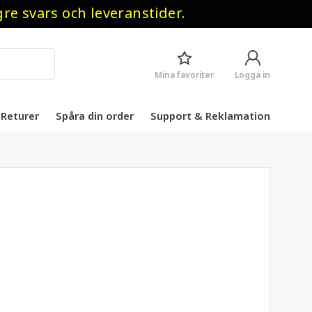
 svars och leveranstider.
Mina favoriter
Logga in
Returer
Spåra din order
Support & Reklamation