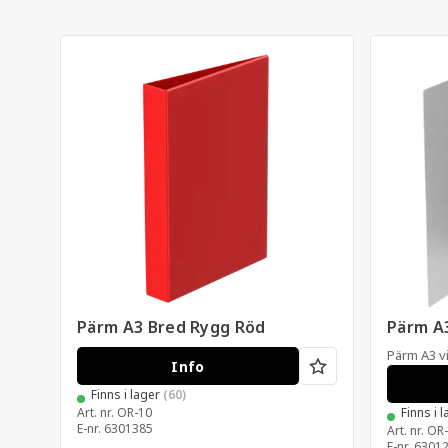
Pärm A3 Bred Rygg Röd
Pärm A3
Pärm A3 vi
Info
Finns i lager
(60)
Art. nr.
OR-10
Finns i 
E-nr.
6301385
Art. nr.
OR-
E-nr.
6301