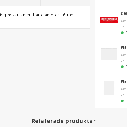
Dek
 Ringmekanismen har diameter 16 mm
Art.
E-nr
Pl
Art.
E-nr
Pl
Art.
E-nr
Relaterade produkter