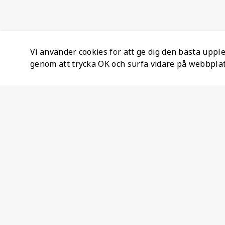
Vi använder cookies för att ge dig den bästa upp
genom att trycka OK och surfa vidare på webbpla
Företagsinformation
Ateco Safety AB
Kumlavägen 63
179 75 SKÅ
Sverige