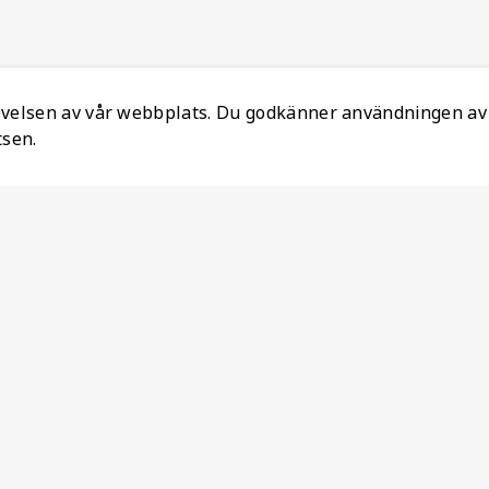
levelsen av vår webbplats. Du godkänner användningen av
tsen.
Information
Ansvarsfull mineralanskaffning
Om oss
Återställ Konto
Lediga jobb
Personuppgiftspolicy
Produktdeklaration