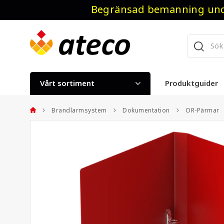
Begränsad bemanning unde
Vårt sortiment
Produktguider
Brandlarmsystem
Dokumentation
OR-Pärmar