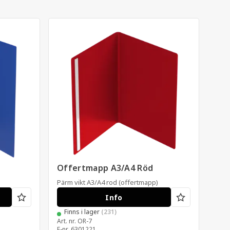
Offertmapp A3/A4 Röd
Pär
Pärm vikt A3/A4 rod (offertmapp)
Präm
Info
Finns i lager
(231)
F
Art. nr.
OR-7
Art. 
E-nr.
6301221
E-nr.