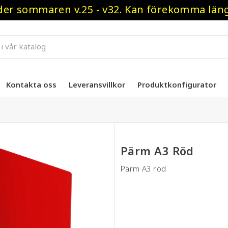
r sommaren v.25 - v32. Kan förekomma längre
Kontakta oss
Leveransvillkor
Produktkonfigurator
Pärm A3 Röd
Pärm A3 röd