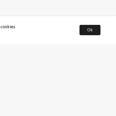
 cookies
Ok
Nyhetsbrev
Anmäl dig till vårt nyhetsbrev och ta del av de senaste
nyheterna och rabatterna.
Prenumerera
Följ oss