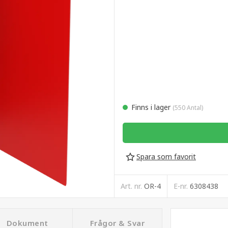
Finns i lager
(550 Antal)
Spara som favorit
Art. nr.
OR-4
E-nr.
6308438
Dokument
Frågor & Svar