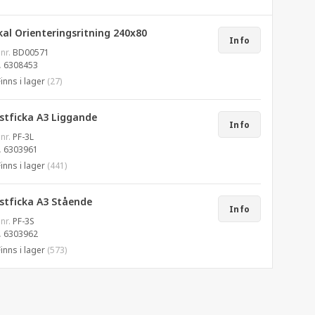
al Orienteringsritning 240x80
Info
 nr.
BD00571
.
6308453
Finns i lager
(27)
astficka A3 Liggande
Info
 nr.
PF-3L
.
6303961
Finns i lager
(441)
astficka A3 Stående
Info
 nr.
PF-3S
.
6303962
Finns i lager
(573)