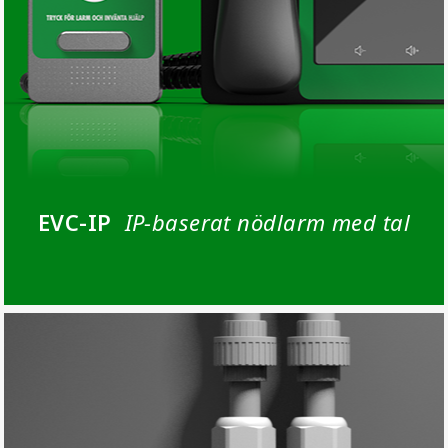
IP-baserat nödlarm med tal
EVC-IP