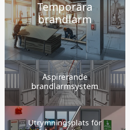
Temporära
brandlarm
Aspirerande
brandlarmsystem
Utrymningsplats för