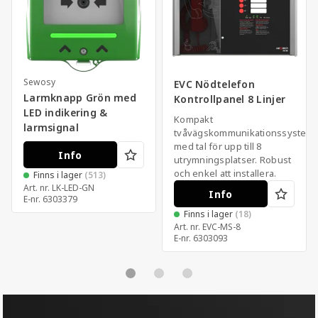
Sewosy
EVC Nödtelefon
Larmknapp Grön med
Kontrollpanel 8 Linjer
LED indikering &
Kompakt
larmsignal
tvåvägskommunikationssystem
med tal för upp till 8
Info
utrymningsplatser. Robust
och enkel att installera.
Finns i lager
(513)
Art. nr.
LK-LED-GN
Info
E-nr.
6303379
Finns i lager
(18)
Art. nr.
EVC-MS-8
E-nr.
6303093