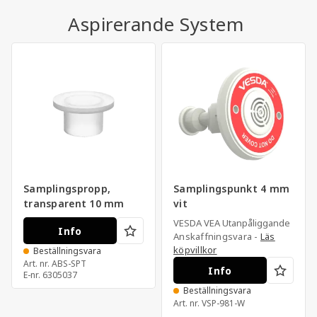
Aspirerande System
Samplingspropp,
Samplingspunkt 4 mm
transparent 10 mm
vit
VESDA VEA Utanpåliggande
Info
Anskaffningsvara -
Läs
köpvillkor
Beställningsvara
Art. nr.
ABS-SPT
Info
E-nr.
6305037
Beställningsvara
Art. nr.
VSP-981-W