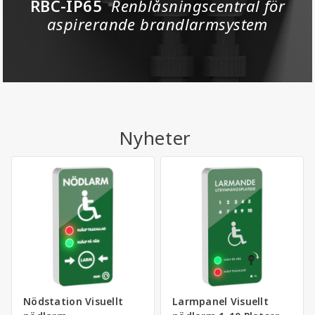
Renblåsningscentral för
RBC-IP65
aspirerande brandlarmsystem
Nyheter
Nödstation Visuellt
Larmpanel Visuellt