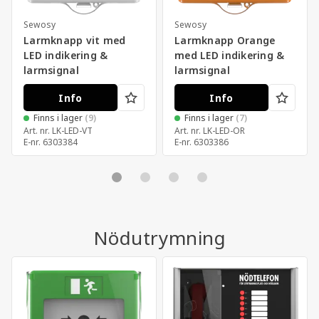
Sewosy
Sewosy
Larmknapp vit med
Larmknapp Orange
LED indikering &
med LED indikering &
larmsignal
larmsignal
Info
Info
Finns i lager
(9)
Finns i lager
(7)
Art. nr.
LK-LED-VT
Art. nr.
LK-LED-OR
E-nr.
6303384
E-nr.
6303386
Nödutrymning