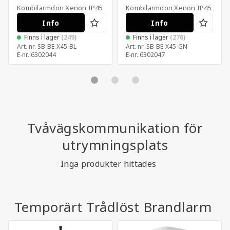
Kombilarmdon Xenon IP45
Kombilarmdon Xenon IP45
Info
Info
Finns i lager
(249)
Finns i lager
(276)
Art. nr.
SB-BE-X45-BL
Art. nr.
SB-BE-X45-GN
E-nr.
6302044
E-nr.
6302047
Tvåvägskommunikation för
utrymningsplats
Inga produkter hittades
Temporärt Trådlöst Brandlarm