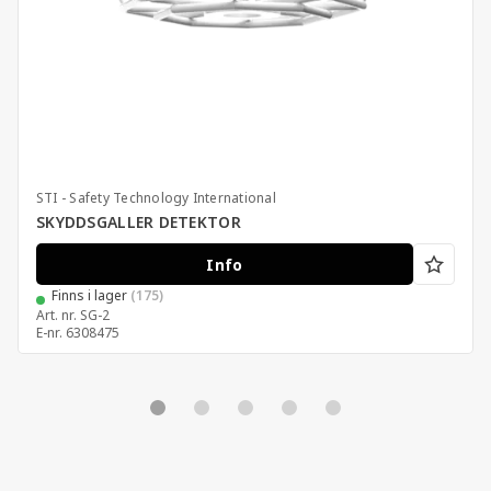
STI - Safety Technology International
SKYDDSGALLER DETEKTOR
Info
Finns i lager
(175)
Art. nr.
SG-2
E-nr.
6308475