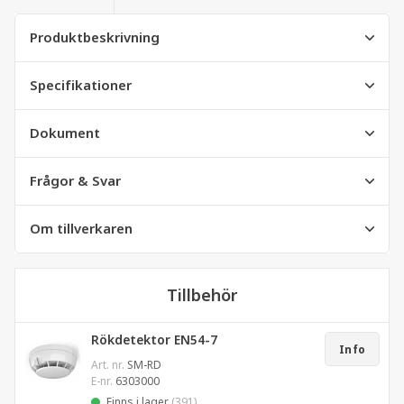
Produktbeskrivning
Specifikationer
Dokument
Frågor & Svar
Om tillverkaren
Tillbehör
Rökdetektor EN54-7
Info
Art. nr.
SM-RD
E-nr.
6303000
Finns i lager
(391)