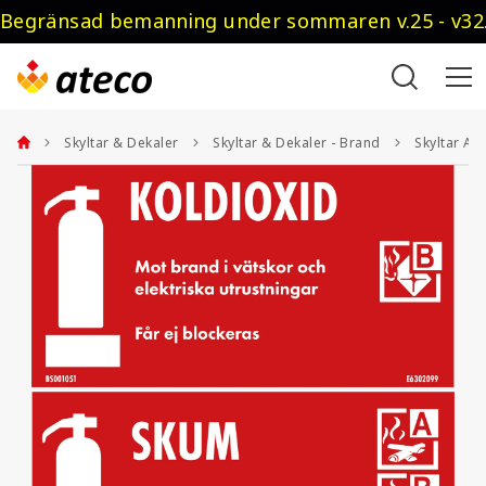
Begränsad bemanning under sommaren v.25 - v32.
Skyltar & Dekaler
Skyltar & Dekaler - Brand
Skyltar Ak