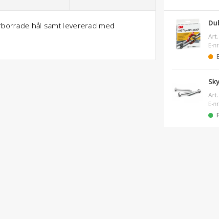
Du
örborrade hål samt levererad med
Art.
E-nr
Sk
Art.
E-nr