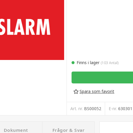
Finns i lager
(103 Antal)
Spara som favorit
Art. nr.
BS00052
E-nr.
630301
Dokument
Frågor & Svar