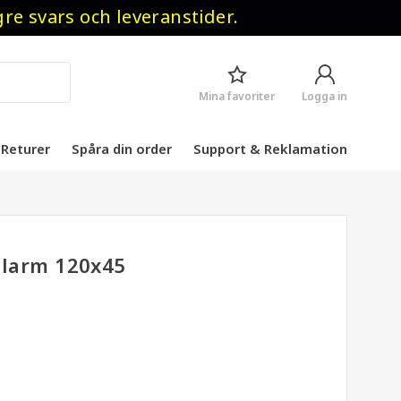
 svars och leveranstider.
Mina favoriter
Logga in
Returer
Spåra din order
Support & Reklamation
slarm 120x45