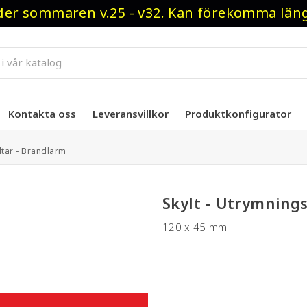
r sommaren v.25 - v32. Kan förekomma längre
Kontakta oss
Leveransvillkor
Produktkonfigurator
ltar - Brandlarm
Skylt - Utrymning
120 x 45 mm