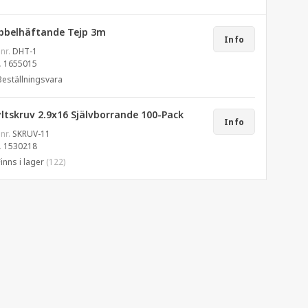
bbelhäftande Tejp 3m
Info
 nr.
DHT-1
.
1655015
Beställningsvara
yltskruv 2.9x16 Självborrande 100-Pack
Info
 nr.
SKRUV-11
.
1530218
Finns i lager
(122)