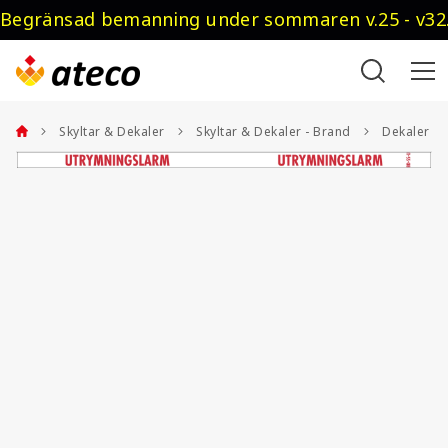
Begränsad bemanning under sommaren v.25 - v32.
Skyltar & Dekaler
Skyltar & Dekaler - Brand
Dekaler - 